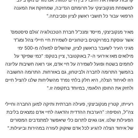
למשפחת מנקוביצקי על תרומתם הנדיבה, שמחזקת את המענה
הרפואי עבור כל תושבי ראשון לציון וסביבתה."
מאיר מנקוביצקי, מייסד ומנכ"ל חברת הטכנולוגיה 'גולם סיסטמס'
אשר עוסקת בפרויקטים ביטחוניים לשמירת חיי חיילי צהל ומג"ד
מגיני העיר לשעבר בראשון לציון, שהשלים למעלה מ-500 ימי
מילואים מאז אירועי ה-7 באוקטובר, ציין בטקס: "כמי שפיקד על
לוחמים בשטח ופועל לשמירה על חיי אדם, אני רואה חשיבות עליונה
בהמשך התרומה לחברה ולביטחון, גם באזרחות. התרומה החשובה
הזו לאיחוד הצלה, היא חלק בלתי נפרד מהשליחות שלנו להציל חיים
ולחזק את החוסן הלאומי, במיוחד בתקופה זו."
רעייתו, קטרין מנקוביצקי, פעילה חברתית ותיקה למען החברה וחיילי
צה"ל, הוסיפה: "הערבות ההדדית והדאגה לחיי אדם נמצאים בליבת
הפעילות שלנו. אנו גאים לתרום כלי שיאפשר למתנדבים המסורים
של איחוד הצלה להגיע לכל אדם שזקוק לעזרה במהירות וביעילות."