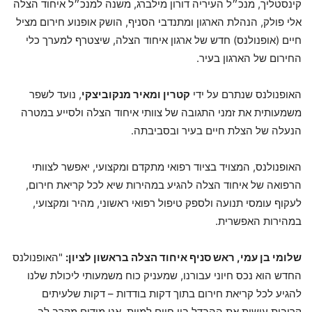
קינסטליך, מנכ״ל העיריה דורון מילברג, משנה למנכ״ל איחוד הצלה
אלי פולק, הנהלת הארגון ומתנדבי הסניף, הושק אופנוע חירום מציל
חיים (אופנולנס) חדש של ארגון איחוד הצלה, שיצטרף למערך כלי
החירום של הארגון בעיר.
האופנולנס שנתרם על ידי
קטרין ומאיר מנקוביצקי
, נועד לשפר
משמעותית את זמני התגובה של צוותי איחוד הצלה ולסייע במטרה
הנעלה של הצלת חיים בעיר ובסביבתה.
האופנולנס, המצויד בציוד רפואי מתקדם ומקצועי, יאפשר לצוותי
הרפואה של איחוד הצלה להגיע במהירות שיא לכל קריאת חירום,
לעקוף עומסי תנועה ולספק טיפול רפואי ראשוני, מהיר ומקצועי,
במהירות האפשרית.
שלומי בן עמי, ראש סניף איחוד הצלה בראשון לציון:
"האופנולנס
החדש הוא נכס חיוני עבורנו, שמעניק כוח משמעותי ליכולת שלנו
להגיע לכל קריאת חירום בתוך דקות בודדות – דקות שלעיתים
קרובות עושות את ההבדל בין חיים למוות. אנו מודים מקרב לב