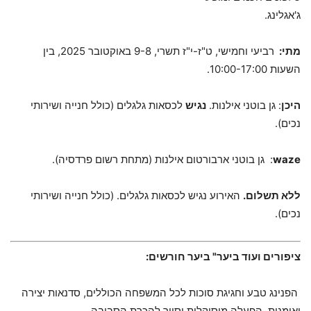
ג'אגלינג.
מתי:
רביעי וחמישי, ט"ז-י"ז תשרי, 9-8 באוקטובר 2025, בין
השעות 10:00-17:00.
היכן
: גן בוטני אילנות.
נגיש
לכסאות גלגלים (כולל חנייה ושירותי
נכים).
waze
: גן בוטני ארבורטום אילנות (מתחת רשום פרדסיה).
ללא תשלום.
האירוע נגיש לכסאות גלגלים. (כולל חנייה ושירותי
נכים).
ציפורים ועוד ביער" ביער חורשים:
הפנינג טבע וחגיגת סוכות לכל המשפחה הכוללים, סדנאות יצירה
ואומנות, הפעלה מוסיקלית וסיור להכרת הסביבה.