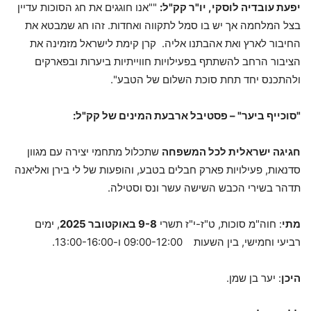
יפעת עובדיה לוסקי, יו"ר קק"ל:
""אנו חוגגים את חג הסוכות עדיין
בצל המלחמה אך יש בו סמל לתקווה ואחדות. זהו חג שמבטא את
החיבור לארץ ואת אהבתנו אליה. קרן קימת לישראל מזמינה את
הציבור הרחב להשתתף בפעילויות חווייתיות ביערות ובפארקים
ולהתכנס יחד תחת סוכת השלום של הטבע".
"סוכייף ביער" – פסטיבל ארבעת המינים של קק"ל:
חגיגה ישראלית לכל המשפחה
שתכלול מתחמי יצירה עם מגוון
סדנאות, פעילויות פארק חבלים בטבע, והופעות של לי בירן ואליאנה
תדהר בשירי הכבש השישה עשר ונס וסטילה.
מתי
: חוה"מ סוכות, ט"ז-י"ז תשרי
9-8
באוקטובר 2025
, ימים
רביעי וחמישי, בין השעות 09:00-12:00 ו-13:00-16:00.
היכן
: יער בן שמן.