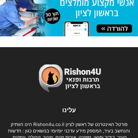
עלינו
פורטל האינטרנט של ראשון לציון Rishon4u.co.il הינו הוותיק
והנחשב בעיר, המספק מידע עדכני יומיומי בנושאים כגון : חדשות
העיר, בידור ופנאי, ספורט, איכות חיים, חינוך, קהילה, עסקים,