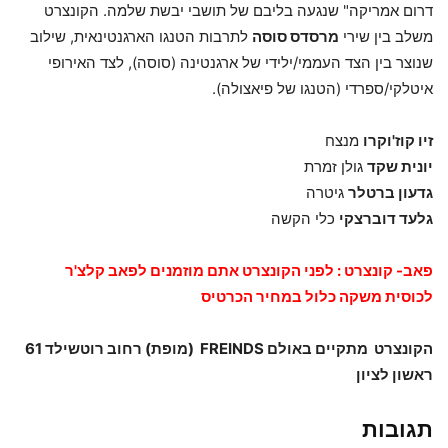
דרום אמריקה" שנגעה בליבם של תושבי יבשת שלמה. הקונצרט
משלב בין שירי
מרסדס סוסה
לתרבות הטנגו הארגנטינאית, שילוב
שנוצר בין הצד העממי/ילידי של ארגנטינה (סוסה), לצד האירופי
איטלקי/ספרדי (הטנגו של פיאצולה).
זיו קוז'וקרו
מנצח
יונית שקד
גולן זמרת
גדעון ברטלר
גיטרה
גלעד דוברצקי
כלי הקשה
פאב- קונצרט : לפני הקונצרט אתם מוזמנים לפאב קלצ'ר
לכוסית משקה כלול במחיר הכרטיס ​
הקונצרט מתקיים באולם FREINDS (מופת) רחוב רוטשילד 61
ראשון לציון
תגובות