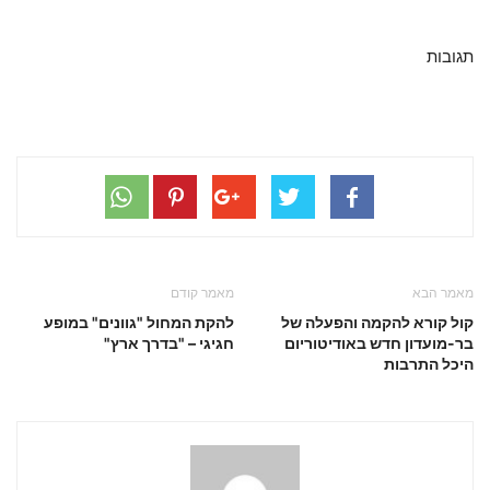
תגובות
מאמר הבא
מאמר קודם
קול קורא להקמה והפעלה של
להקת המחול "גוונים" במופע
בר-מועדון חדש באודיטוריום
חגיגי – "בדרך ארץ"
היכל התרבות