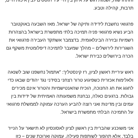
תרבות, קהילה וטבע.
פרגוואי נחשבת לידידה ותיקה של ישראל. מאז השבעה באוקטובר
הביע נשיא פרגוואי פניה תמיכה בלתי מתפשרת בישראל בהצהרות
רשמיות ובזירה הבינלאומית. בדצמבר אשתקד העבירה פרגוואי את
השגרירות לירושלים – מהלך שמעבר לתמיכה דיפלומטית משקף גם
הכרה בירושלים כבירת ישראל.
ראש עיריית ראשון לציון, רז קינסטליך: "אתמול נחשפנו שוב לשנאה
ולאלימות אכזרית כשפיגוע טרור רצחני בסידני נגד יהודים שבאו כדי
לחגוג את חג החנוכה, הוכיח שהאנטישמיות והטרור אינם מכירים
גבולות. ברגעים כאלה, נבחנת משמעותה האמיתית של ידידות בין
עמים ובין מדינות ואני רוצה להביע הערכה עמוקה לממשלת פרגוואי
על התמיכה הבלתי מתפשרת בישראל.
אני משוכנע שהברית בין ראשון לציון לאסונסיון לא תישאר על הנייר
בלבד, אלא תהפוך לשותפות פעילה, עמוקה וארוכת שנים – כזו