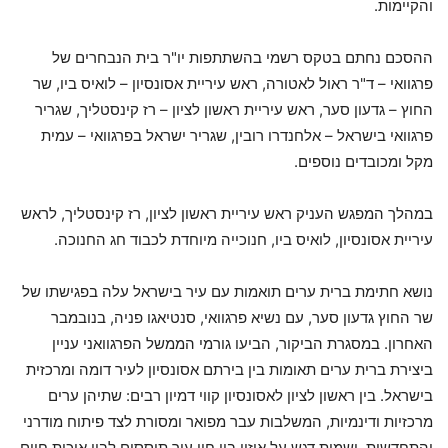
והקיימות.
ההסכם נחתם בטקס רשמי בהשתתפות יו"ר בית הנבחרים של
פרגוואי – ד"ר ראול לאטורה, ראש עיריית אסונסיון – לואיס ביו, שר
החוץ – גדעון סער, ראש עיריית ראשון לציון – רז קינסטליך, שגריר
פרגוואי בישראל – אלחנדרו רובין, שגריר ישראל בפרגוואי – עמית
מקל ומכובדים נוספים.
במהלך המפגש העניק ראש עיריית ראשון לציון, רז קינסטליך, לראש
עיריית אסונסיון, לואיס ביו, חנוכייה מיוחדת לכבוד חג החנוכה.
נושא חתימת ברית ערים תואמות עם עיר בישראל עלה בפגישתו של
שר החוץ גדעון סער, עם נשיא פרגוואי, סנטיאגו פניה, בנובמבר
האחרון. במסגרת הביקור, הביעו גורמי הממשל הפרגוואני עניין
ביצירת ברית ערים תאומות בין בירתם אסונסיון לעיר דומה ומרכזית
בישראל. בין ראשון לציון לאסונסיון קווי דמיון רבים: שתיהן ערים
מרכזיות ודינמיות, המשלבות עבר מפואר ומסורת לצד פיתוח מודרני
והתחדשות, ושמות דגש על איזון בין חיי עיר תוססים לבין איכות חיים,