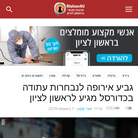
בידור
ברנז'ה
ספורט
כדורסל
קהילה
מגזין
ראשונים כותבים
רכילות
גביע אירופה לנבחרות עתודה
בכדורסל מגיע לראשון לציון
5253
0
על ידי
אבי קקון
-
7 באוגוסט 2019