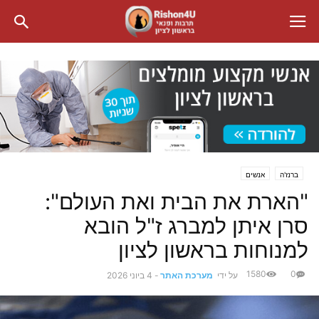
ברנז'ה
אנשים
"הארת את הבית ואת העולם":
סרן איתן למברג ז"ל הובא
למנוחות בראשון לציון
1580
0
על ידי
מערכת האתר
-
4 ביוני 2026