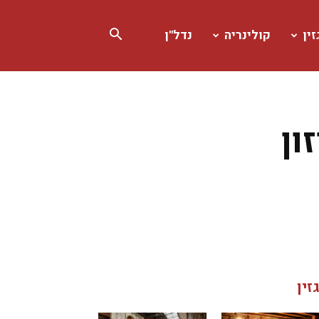
ין
קולינריה
נדל"ן
ון
זין