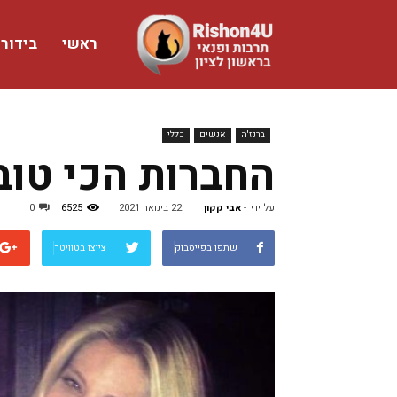
ראשי
בידור
www.rishon4u.co.il
ברנז'ה
אנשים
כללי
החברות הכי טובו
על ידי
-
אבי קקון
22 בינואר 2021
6525
0
שתפו בפייסבוק
צייצו בטוויטר