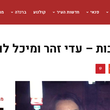
פנאי
חדשות העיר
קולנוע
ברנז'ה
מגז
ת – עדי זהר ומיכל לוז
מג