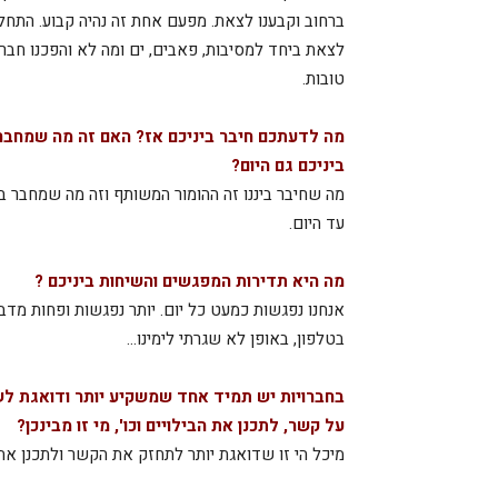
ברחוב וקבענו לצאת. מפעם אחת זה נהיה קבוע. התחלנ
לצאת ביחד למסיבות, פאבים, ים ומה לא והפכנו חבר
טובות.
מה לדעתכם חיבר ביניכם אז? האם זה מה שמחבר
ביניכם גם היום?
מה שחיבר ביננו זה ההומור המשותף וזה מה שמחבר בי
עד היום.
מה היא תדירות המפגשים והשיחות ביניכם ?
אנחנו נפגשות כמעט כל יום. יותר נפגשות ופחות מדב
בטלפון, באופן לא שגרתי לימינו…
בחברויות יש תמיד אחד שמשקיע יותר ודואגת לש
על קשר, לתכנן את הבילויים וכו', מי זו מבינכן?
מיכל הי זו שדואגת יותר לתחזק את הקשר ולתכנן את ה