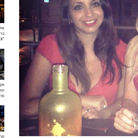
מתח
ברא
"toX"
מקצ
וטכ
מח
תרב