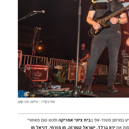
נסרין קדרי – צילום: אבי קקון
יע במרתון סטנד-אפ ב
בית ציוני אמריקה
ופגש שם מאחורי
מות את
ירון ברלד, ישראל קטורזה, חן מזרחי, דניאל חן