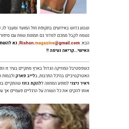
שבוע גדוש באירועים בתקופת חול המועד ומעבר לו, 
נשמח לקבל ממכם למדור גם תמונות שוות עם סיפורי
הבא:
@gmail.com
magazine
Rishon.
‬,
נא להשתמ
האישי…קריאה נעימה !!
האטרקטיביים בהיכל התרבות, ב
לייב פארק
ולבמות ה
ויאיר ניצני
למופע המחווה ל
להקת גזוז
שהתקיים בהי
אותו להקים את כל השורה על הרגליים פעמיים אך ע