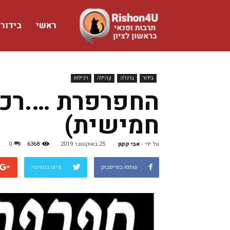
ראשי
בידור
www.rishon4u.co.il
בידור
ברנז'ה
קהילה
רכילות
החפרפרת ….רכיל
חמישית)
על ידי
-
אבי קקון
25 באוקטובר 2019
6368
0
שתפו בפייסבוק
צייצו בטוויטר