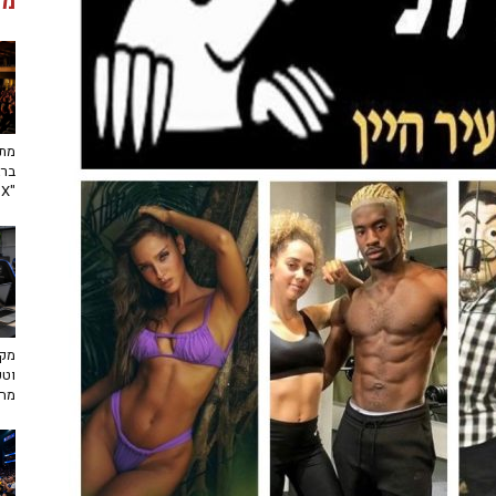
מג
מתח
ברא
"toX"
מקצ
וטכ
מח