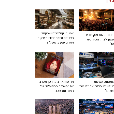
זין
אמנות, קולינריה ועסקים:
ם הופעות ענק חדש
הפניקס ורותי ברודו משיקות
שון לציון: הכירו את
מתחם ענק בראשל"צ
מה שמואר צומח: כך תפרצו
וענות, אמינות
את "מערכת ההפעלה" של
נולוגיה: הכירו את "לי ארי
המוח ותהפכו...
שבים"