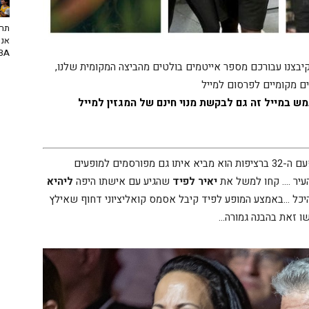
תרב
אנח
NBA? | יו
קיבצנו עבורכם מספר אייטמים בולטים מהביצה המקומית שלנו,
ם מקומיים לפרסום למייל
ש במייל זה גם לבקשת מנוי חינם של המגזין למייל
כשפסטיבל המוזיקה הגדול בארץ מתקיים בעיר זו הפעם ה-32 ברציפות הוא מביא איתו גם מפורסמים למופעים
עיר …. קחו למשל את
יאיר לפיד
שהגיע עם אישתו היפה
ליהיא
כל …באמצע המופע לפיד קיבל אסמס קואליציוני דחוף שאילץ
שו זאת בהבנה גמורה…