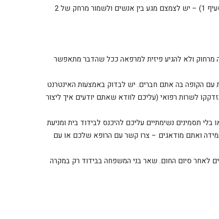
גם בעת יציאה מהבית במצבים המחייבים זאת (ראה סעיף 1) – יש לצמצם מגע בין אנשים ולשמור מרחק של 2
אה מרחוק ולא להגיע פיזית למרפאה ככל שהדבר מתאפשר
עם הקופה בה אתם חברים. יש לבדוק באמצעות האינטרנט
דקקו לשרות רפואי (עליכם לוודא שאתם יודעים איך ליצור
לי תסמינים נשימתיים עליכם להיכנס לבידוד בית ומניעת
במידה ואתם מודאגים – צרו קשר עם הרופא שלכם או עם
ים לאחר סיום החום. שאר בני המשפחה בבידוד רק במקרה