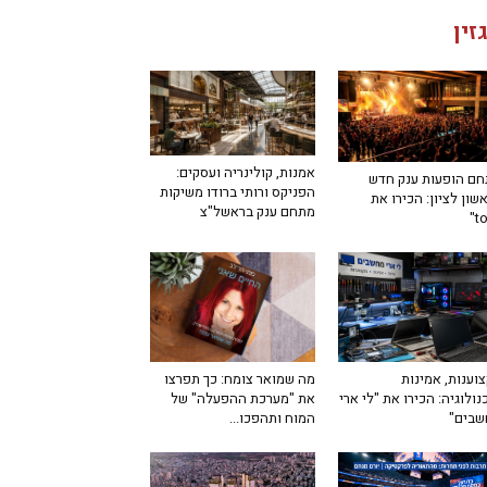
זין
אמנות, קולינריה ועסקים:
ם הופעות ענק חדש
הפניקס ורותי ברודו משיקות
שון לציון: הכירו את
מתחם ענק בראשל"צ
מה שמואר צומח: כך תפרצו
וענות, אמינות
את "מערכת ההפעלה" של
נולוגיה: הכירו את "לי ארי
המוח ותהפכו...
שבים"