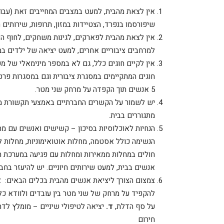
אין לצאת מהבית, למעט במצבים המחייבים זאת (עבו
שיפורסמו בנפרד, הצטיידות במזון, תרופות, שירותים ר
אין לצאת מהבית לפארקים, לגינות משחקים, לחוף הים,
למרחבים ציבוריים אחרים, למעט יציאה של ילדים ב
אין לקיים חוגים כלל, גם לא במספר מינימאלי של מש
חוגים המתקיימים במסגרת ציבורית וגם במסגרות פרט
5 אנשים תוך הקפדה על מרחק שני מטר.
יש לשמור על הקשרים החברתיים באמצעי תקשורת מר
מתגוררים בבית.
הנחיות לאוכלוסיות בסיכון – קשישים ואנשים עם מח
הנשימה כולל אסטמה, מחלות אוטואימוניות, מחלות לב
חולים במחלות ממאירות ומחלות עם פגיעה במערכת הח
אנשים בבית, למעט שירותים חיוניים. יש להיעזר בח
צמצום הצורך ליציאת אנשים מהבית בכלים הבאים:
א
להקפיד על מרחק של שני מטר בין עובדים ולוודא כלל
על סף הדלת,
ד.
יציאה לטיפולי שיניים – מומלץ לד
חירום