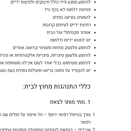
להימנע ממגע פיזי כולל חיבוקים ולחיצות ידיים
פתיחת דלתות לא בכף היד
להמעיט בנגיעה בפנים
רחיצת ידיים לעיתים קרובות
אוורור מקסימלי של הבית
יש לחטא ידיות ודלתות
להימנע מלנשק מזוזות ותשימי קדושה אחרים
להימנע מלעשן סיגריות, סיגריות אלקטרוניות או נרגי
להימנע משימוש בכלי אחד לשם אכילה משותפת או 
יש להקפיד על תזונה בריאה ופעילות גופנית בעת השה
​כללי התנהגות מחוץ לבית:
1. מתי מותר לצאת
צורך בטיפול רפואי דחוף – חל איסור על חולים עם 
רפואי.
עובדים – בהתאם להנחיות הממשלה והתקנות שיפורס