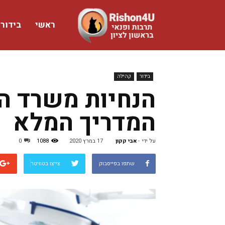
ראשי
בידור
www.rishon4u.co.il
בידור
קהילה
הנחיות משרד הב
המדריך המלא
על ידי
-
אבי קקון
17 במרץ 2020
1088
0
שתפו בפייסבוק
צייצו בטוויטר