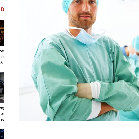
מג
מתח
ברא
"toX"
מקצ
וטכ
מח