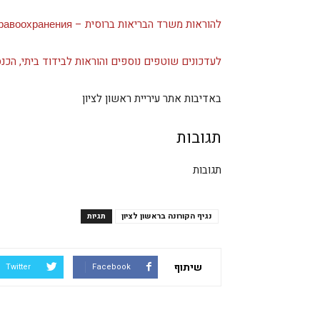
להוראות משרד הבריאות ברוסית – ​​​Новые указания Министерства здравоохранения​>​
לעדכונים שוטפים נוספים והוראות לבידוד ביתי, הכנס
באדיבות אתר עיריית ראשון לציון
תגובות
תגובות
נגיף הקורונה בראשון לציון
תגיות
שיתוף
Twitter
Facebook