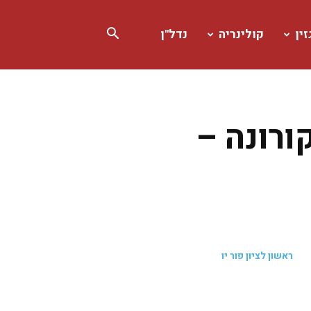
ין
קולינריה
נדל"ן
ורונה –
‏ראשון לציון פור יו‏