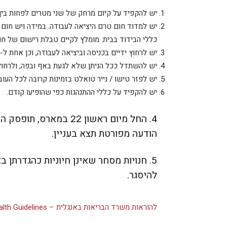
יש להקפיד על קיום מרחק של שני מטרים לפחות בין
יש למדוד חום טרם היציאה לעבודה. במידה ויש חום 
כללי הבידוד בבית. מומלץ לקיים טבלת רישום של חו
יש לרחוץ ידיים בכניסה וביציאה לעבודה, וכן אחת ל-3 שעות לכל היותר.
יש להשתדל ככל הניתן שלא לגעת באף ובפה, ולרחוץ 
יש לפזר טישו / נייר טואלט בזמינות קרובה לכל העוב
יש להקפיד על כללי ההתנהגות כפי שהופיעו קודם.
4. החל מיום ראשון 22 ב
הודעה מפורטת תצא בעניין.
5. חנויות מסחר שאינן חיוניות כהגדרתן בצ
להיסגר.
להוראות משרד הבריאות באנגלית – Ministry of Health Guidelines​>