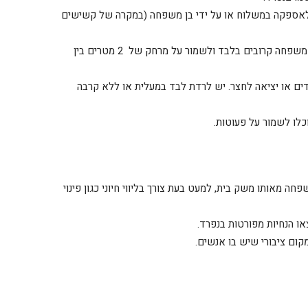
ת לאספקה במשלוח או על ידי בן משפחה (במקרה של קשישים
לוויות – לצמצם ככל האפשר למינימום הנדרש ולבני משפחה קרובים בלבד ולשמור על מרחק של 2 מטרים בין
מות מבודדים או יציאה לחצר. יש לרדת לבד במעלית או ללא קרבה
לו לשמור על פעוטות.
 מאותו משק בית, למעט בעת צורך בליווי חיוני כגון פינוי
או הנחיות מפורטות בנפרד.
ום ציבורי שיש בו אנשים.