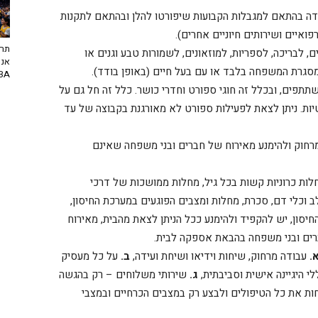
דה בהתאם למגבלות הקבועות שיפורטו להלן ובהתאם לתקנות
פואיים ושירותים חיוניים אחרים).
תרב
 לבריכה, לספריות, למוזאונים, לשמורות טבע וגנים או
אנח
מסגרת המשפחה בלבד או עם בעל חיים (באופן בודד).
NBA? | יו
תתפים, ובכלל זה חוגי ספורט וחדרי כושר. כלל זה חל גם על
יות. ניתן לצאת לפעילות ספורט לא מאורגנת בקבוצה של עד
חוק ולהימנע מאירוח של חברים ובני משפחה שאינם
לות כרוניות קשות בכל גיל, מחלות ממושכות של דרכי
 וכלי דם, סכרת, מחלות ומצבים הפוגעים במערכת החיסון,
יסון, יש להקפיד ולהימנע ככל הניתן לצאת מהבית, מאירוח
ברים ובני משפחה בהבאת אספקה לבית.
.
עבודה מרחוק, שיחות וידיאו ושיחת ועידה,
ב.
על כל מעסיק
י היגיינה אישית וסביבתית,
ג.
שירותי משלוחים – רק בהגשה
חות את כל הטיפולים ולבצע רק במצבים הכרחיים ובמצבי