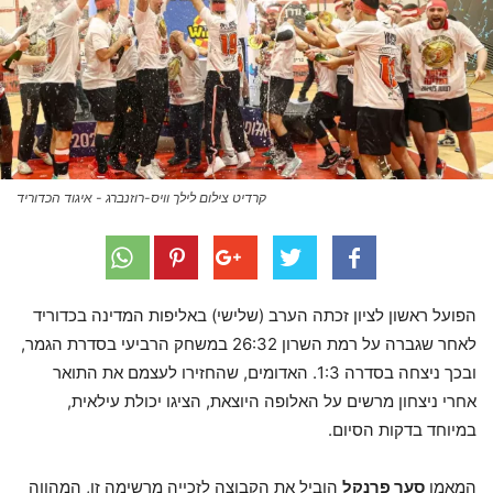
קרדיט צילום לילך וויס-רוזנברג - איגוד הכדוריד
הפועל ראשון לציון זכתה הערב (שלישי) באליפות המדינה בכדוריד
לאחר שגברה על רמת השרון 26:32 במשחק הרביעי בסדרת הגמר,
ובכך ניצחה בסדרה 1:3. האדומים, שהחזירו לעצמם את התואר
אחרי ניצחון מרשים על האלופה היוצאת, הציגו יכולת עילאית,
במיוחד בדקות הסיום.
המאמן
סער פרנקל
הוביל את הקבוצה לזכייה מרשימה זו, המהווה