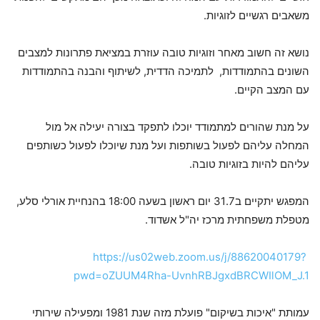
משאבים רגשיים לזוגיות.
נושא זה חשוב מאחר וזוגיות טובה עוזרת במציאת פתרונות למצבים
השונים בהתמודדות, לתמיכה הדדית, לשיתוף והבנה בהתמודדות
עם המצב הקיים.
על מנת שהורים למתמודד יוכלו לתפקד בצורה יעילה אל מול
המחלה עליהם לפעול בשותפות ועל מנת שיוכלו לפעול כשותפים
עליהם להיות בזוגיות טובה.
המפגש יתקיים ב31.7 יום ראשון בשעה 18:00 בהנחיית אורלי סלע,
מטפלת משפחתית מרכז יה"ל אשדוד.
https://us02web.zoom.us/j/88620040179?
pwd=oZUUM4Rha-UvnhRBJgxdBRCWIlOM_J.1
עמותת "איכות בשיקום" פועלת מזה שנת 1981 ומפעילה שירותי