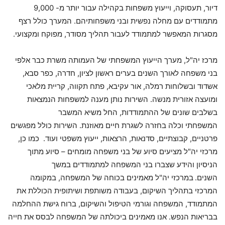
דיור, תעסוקה, וייעוץ משפחות בקהילה עבור יותר מ- 9,000
מתמודדים עם מחלה נפשית ובני משפחותיהם. המערך כולל רצף
מסגרות המאפשר למתמודד לעבור תהליך מסודר, מפוקח ומקצועי.
מרכז יה"ל, מערך הייעוץ המשפחתי של העמותה משרת כבר אלפי
בני משפחה לאורך השנים בערים ראשון לציון, חדרה, כפר סבא,
אשדוד ובשלוחות רמלה, אור עקיבא, פתח תקווה, קריית מלאכי
ומועצה אזורית מנשה. השירות נותן מענה למשפחות הנמצאות
בשלבים שונים של ההתמודדות, החל משיא המשבר
המשפחתי וכלה בחזרה לשגרת חיים מאוזנת. השירות כולל מפגשים
פרטניים, קבוצתיים, סדנאות, הרצאות, ייעוץ משפטי ועוד. כמו כן,
מרכזי יה"ל מציעים סיוע של בני משפחה מומחים – סיוע מתוך
הניסיון והידע שצברו בני המשפחה למתמודדים במשך
השנים.
במרכזי יה"ל מאמינים בכוחה של המשפחה, במקומה
המרכזי בתהליך השיקום, בעבודה משותפת ושיתופית הכוללת את
המתמודד, המשפחה וגורמי הטיפול והשיקום, ברוח גישת ההחלמה
בבריאות הנפש. אנו מאמינים ביכולתה של המשפחה לבסס את חייה