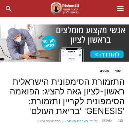
פנאי
מופעים
התזמורת הסימפונית הישראלית
ראשון-לציון גאה להציג: הפואמה
הסימפונית לקריין ותזמורת:
'GENESIS' 'בריאת העולם'
689
0
על ידי
מערכת האתר
-
5 בספטמבר 2024