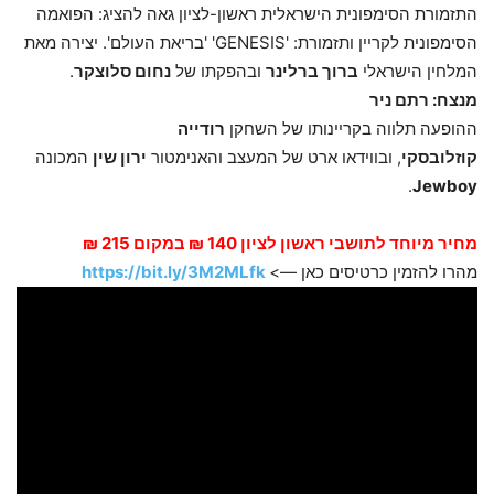
התזמורת הסימפונית הישראלית ראשון-לציון גאה להציג: הפואמה
הסימפונית לקריין ותזמורת: 'GENESIS' 'בריאת העולם'. יצירה מאת
המלחין הישראלי
ברוך ברלינר
ובהפקתו
של
נחום סלוצקר
.
מנצח:
רתם
ניר
ההופעה תלווה בקריינותו של השחקן
רודייה
קוזלובסקי
,
ובווידאו
ארט של המעצב והאנימטור
ירון שין
המכונה
.
Jewboy
מחיר מיוחד לתושבי ראשון לציון 140 ₪ במקום 215 ₪
מהרו להזמין כרטיסים כאן —>
https://bit.ly/3M2MLfk