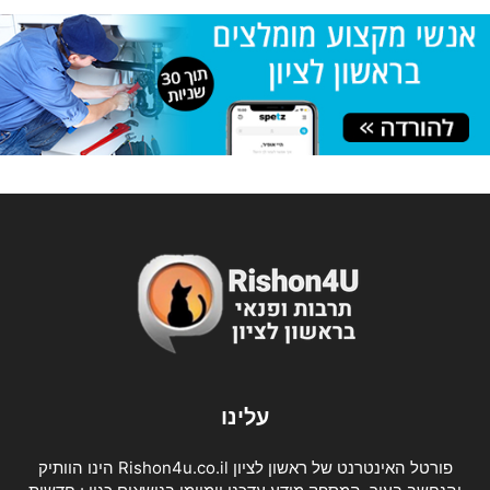
עלינו
פורטל האינטרנט של ראשון לציון Rishon4u.co.il הינו הוותיק