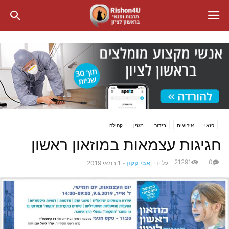
פנאי
אירועים
בידור
מגזין
קהילה
חגיגות עצמאות במוזאון ראשון
21291
0
על ידי
אבי קקון
-
1 במאי 2019