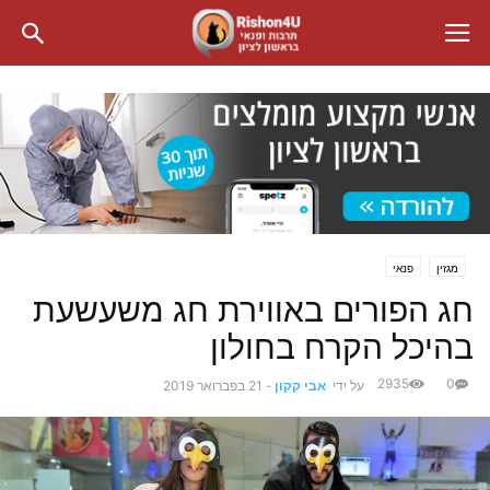
מגזין
פנאי
חג הפורים באווירת חג משעשעת
בהיכל הקרח בחולון
2935
0
על ידי
אבי קקון
-
21 בפברואר 2019