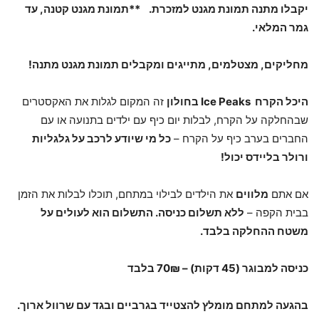
יקבלו מתנה תמונת מגנט למזכרת. **תמונת מגנט קטנה, עד
גמר המלאי.
מחליקים,
מצטלמים
,
מתייגים
ומקבלים תמונת מגנט מתנה!
היכל הקרח
Ice Peaks
בחולון
זה המקום לגלות את האקסטרים
שבהחלקה על הקרח, לבלות יום כיף עם ילדים בתנועה או עם
החברים בערב כיף על הקרח –
כל מי שיודע לרכב על גלגליות
ורולר בליידס יכול!
אם אתם
מלווים
את הילדים לבילוי במתחם, תוכלו לבלות את הזמן
בבית הקפה –
ללא תשלום כניסה. התשלום הוא לעולים על
משטח ההחלקה בלבד.
כניסה למבוגר (45 דקות) – 70₪ בלבד
בהגעה למתחם מומלץ להצטייד בגרביים ובגד עם שרוול ארוך.