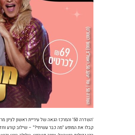
'השדרה 50' והמרכז הגאה של עיריית ראשון לציון מרימים לכם ערב מהחלומות באווירת מסיבה אחת גדולה!
קבלו את המופע "מה כבר עשיתי?" – שילוב קורע וחד 