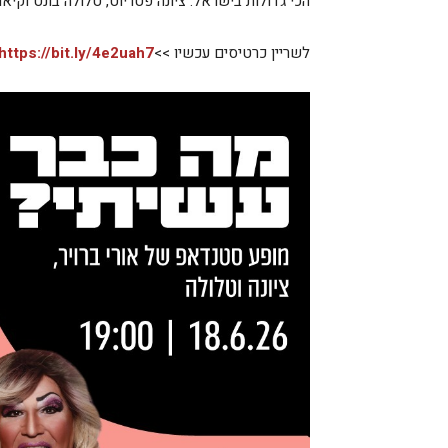
הכי גדולות בישראל: ציונה פטריוט, טלולה בונט וקיאר
לשריין כרטיסים עכשיו >>
https://bit.ly/4e2uah7