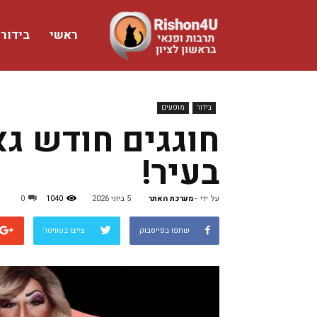
ראשי
בידור
www.rishon4u.co.il
בידור
מופעים
חוגגים חודש גא
בעיר!
על ידי
-
מערכת האתר
5 ביוני 2026
1040
0
שתפו בפייסבוק
צייצו בטוויטר