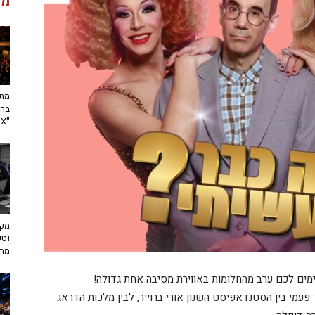
מג
מתח
ברא
"toX"
מקצ
וטכ
מח
פעמי בין הסטנדאפיסט השנון אורי ברוייר, לבין מלכות הדראג