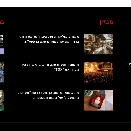
מגזין
בח
אמנות, קולינריה ועסקים: הפניקס ורותי
ברודו משיקות מתחם ענק בראשל"צ
ם
מתחם הופעות ענק חדש בראשון לציון:
הכירו את "TOX"
מה שמואר צומח: כך תפרצו את "מערכת
ההפעלה" של המוח ותהפכו...