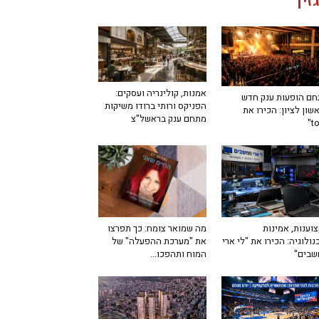
זין
אמנות, קולינריה ועסקים:
ם הופעות ענק חדש
הפניקס ורותי ברודו משיקות
שון לציון: הכירו את
מתחם ענק בראשל"צ
מה שמואר צומח: כך תפרצו
וענות, אמינות
את "מערכת ההפעלה" של
נולוגיה: הכירו את "לי ארי
המוח ותהפכו...
שבים"