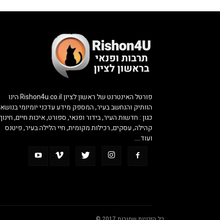
פורטל האינטרנט של ראשון לציון Rishon4u.co.il הינו
הוותיק והנחשב בעיר, המספק מידע עדכני יומיומי בנושאי
כגון : חדשות העיר, בידור ופנאי, ספורט, איכות חיים, חינוך,
קהילה, עסקים, רכילות מקומית, חיי הלילה בעיר, פיטנס
ועוד….
כל הזכויות שמורות 2017 ©