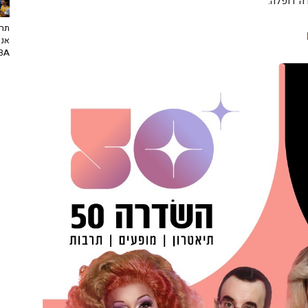
ה דופלה.
תרב
אנח
NBA? | יו