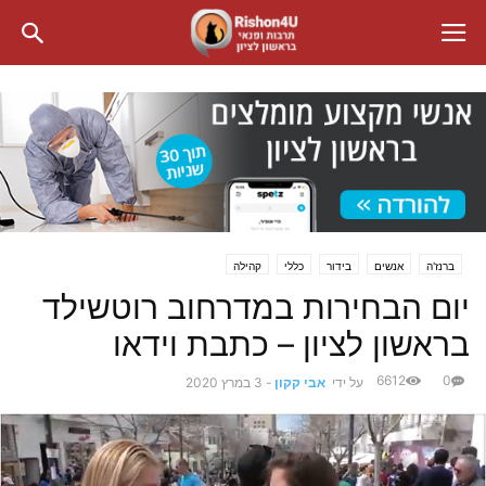
ברנז'ה
אנשים
בידור
כללי
קהילה
יום הבחירות במדרחוב רוטשילד
בראשון לציון – כתבת וידאו
6612
0
על ידי
אבי קקון
-
3 במרץ 2020