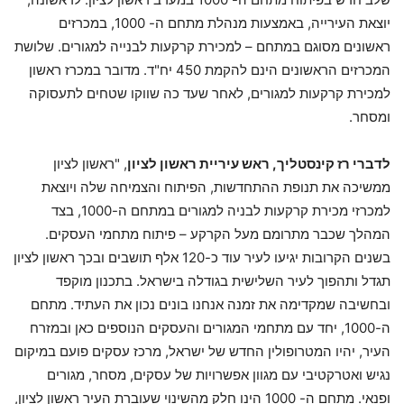
יוצאת העירייה, באמצעות מנהלת מתחם ה- 1000, במכרזים
ראשונים מסוגם במתחם – למכירת קרקעות לבנייה למגורים. שלושת
המכרזים הראשונים הינם להקמת 450 יח"ד. מדובר במכרז ראשון
למכירת קרקעות למגורים, לאחר שעד כה שווקו שטחים לתעסוקה
ומסחר.
לדברי רז קינסטליך, ראש עיריית ראשון לציון
, "ראשון לציון
ממשיכה את תנופת ההתחדשות, הפיתוח והצמיחה שלה ויוצאת
למכרזי מכירת קרקעות לבניה למגורים במתחם ה-1000, בצד
המהלך שכבר מתרומם מעל הקרקע – פיתוח מתחמי העסקים.
בשנים הקרובות יגיעו לעיר עוד כ-120 אלף תושבים ובכך ראשון לציון
תגדל ותהפוך לעיר השלישית בגודלה בישראל. בתכנון מוקפד
ובחשיבה שמקדימה את זמנה אנחנו בונים נכון את העתיד. מתחם
ה-1000, יחד עם מתחמי המגורים והעסקים הנוספים כאן ובמזרח
העיר, יהיו המטרופולין החדש של ישראל, מרכז עסקים פועם במיקום
נגיש ואטרקטיבי עם מגוון אפשרויות של עסקים, מסחר, מגורים
ופנאי. מתחם ה- 1000 הינו חלק מהשינוי שעוברת העיר ראשון לציון,