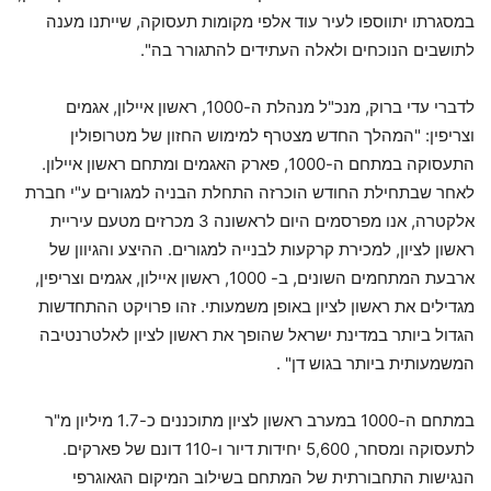
במסגרתו יתווספו לעיר עוד אלפי מקומות תעסוקה, שייתנו מענה
לתושבים הנוכחים ולאלה העתידים להתגורר בה".
לדברי עדי ברוק, מנכ"ל מנהלת ה-1000, ראשון איילון, אגמים
וצריפין: "המהלך החדש מצטרף למימוש החזון של מטרופולין
התעסוקה במתחם ה-1000, פארק האגמים ומתחם ראשון איילון.
לאחר שבתחילת החודש הוכרזה התחלת הבניה למגורים ע"י חברת
אלקטרה, אנו מפרסמים היום לראשונה 3 מכרזים מטעם עיריית
ראשון לציון, למכירת קרקעות לבנייה למגורים. ההיצע והגיוון של
ארבעת המתחמים השונים, ב- 1000, ראשון איילון, אגמים וצריפין,
מגדילים את ראשון לציון באופן משמעותי. זהו פרויקט ההתחדשות
הגדול ביותר במדינת ישראל שהופך את ראשון לציון לאלטרנטיבה
המשמעותית ביותר בגוש דן" .
במתחם ה-1000 במערב ראשון לציון מתוכננים כ-1.7 מיליון מ"ר
לתעסוקה ומסחר, 5,600 יחידות דיור ו-110 דונם של פארקים.
הנגישות התחבורתית של המתחם בשילוב המיקום הגאוגרפי