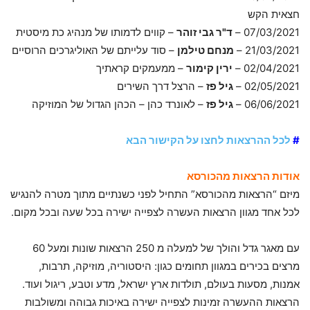
חצאית הקש
07/03/2021 –
ד"ר גבי זוהר
– קווים לדמותו של מנהיג כת מיסטית
21/03/2021 –
מנחם טילמן
– סוד עלייתם של האוליגרכים הרוסיים
02/04/2021 –
ירין קימור
– ממעמקים קראתיך
02/05/2021 –
גיל פז
– הרצל דרך השירים
06/06/2021 –
גיל פז
– לאונרד כהן – הכהן הגדול של המוזיקה
#
לכל ההרצאות לחצו על הקישור הבא
אודות הרצאות מהכורסא
מיזם “הרצאות מהכורסא” התחיל לפני כשנתיים מתוך מטרה להנגיש
לכל אחד מגוון הרצאות העשרה לצפייה ישירה בכל שעה ובכל מקום.
עם מאגר גדל והולך של למעלה מ 250 הרצאות שונות ומעל 60
מרצים בכירים במגוון תחומים כגון: היסטוריה, מוזיקה, תרבות,
אמנות, מסעות בעולם, תולדות ארץ ישראל, מדע וטבע, ריגול ועוד.
הרצאות ההעשרה זמינות לצפייה ישירה באיכות גבוהה ומשולבות