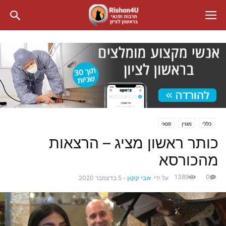
כללי
מגזין
פנאי
כותר ראשון מציג – הרצאות
מהכורסא
1389
0
על ידי
אבי קקון
-
5 בדצמבר 2020