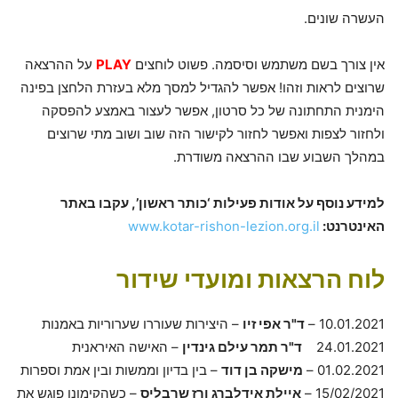
העשרה שונים.
אין צורך בשם משתמש וסיסמה. פשוט לוחצים
PLAY
על ההרצאה
שרוצים לראות וזהו! אפשר להגדיל למסך מלא בעזרת הלחצן בפינה
הימנית התחתונה של כל סרטון, אפשר לעצור באמצע להפסקה
ולחזור לצפות ואפשר לחזור לקישור הזה שוב ושוב מתי שרוצים
במהלך השבוע שבו ההרצאה משודרת.
למידע נוסף על אודות פעילות ‘כותר ראשון’, עקבו באתר
האינטרנט:
www.kotar-rishon-lezion.org.il
לוח הרצאות ומועדי שידור
10.01.2021 –
ד"ר אפי זיו
– היצירות שעוררו שערוריות באמנות
24.01.2021
ד"ר תמר עילם גינדין
– האישה האיראנית
01.02.2021 –
מישקה בן דוד
– בין בדיון וממשות ובין אמת וספרות
15/02/2021 –
איילת אידלברג ורז שרבליס
– כשהקימונו פוגש את