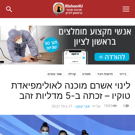
בידור
חדשות העיר
ספורט
קהילה
שאר ענפים
לינוי אשרם מוכנה לאולימפיאדת
טוקיו – זכתה ב-5 מדליות זהב
1640
0
על ידי
אבי קקון
-
17 ביולי 2021