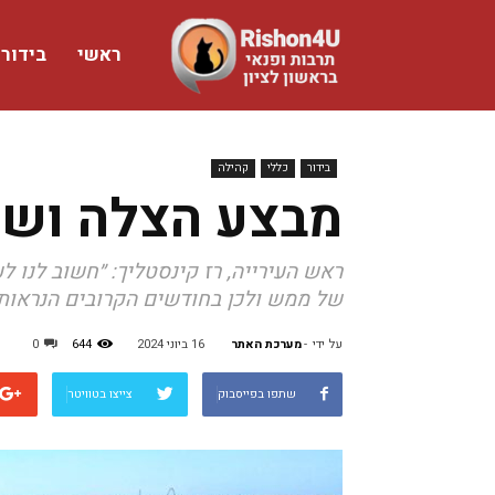
ראשי
בידור
www.rishon4u.co.il
בידור
כללי
קהילה
מבצע הצלה ושיק
ראש העירייה, רז קינסטליך: ״חשוב לנו ל
של ממש ולכן בחודשים הקרובים הנראות 
על ידי
-
מערכת האתר
16 ביוני 2024
644
0
שתפו בפייסבוק
צייצו בטוויטר