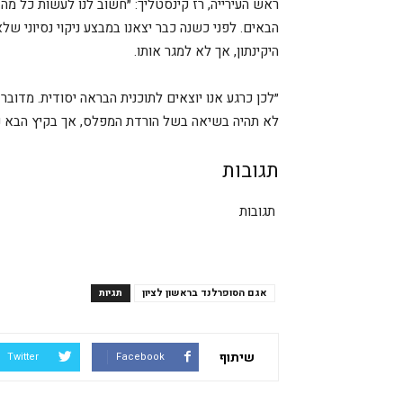
ראש העירייה, רז קינסטליך: ״חשוב לנו לעשות כל מה 
הבאים. לפני כשנה כבר יצאנו במבצע ניקוי נסיוני ש
היקינתון, אך לא למגר אותו.
״לכן כרגע אנו יוצאים לתוכנית הבראה יסודית. מדו
לא תהיה בשיאה בשל הורדת המפלס, אך בקיץ הבא נזכ
תגובות
תגובות
אגם הסופרלנד בראשון לציון
תגיות
שיתוף
Twitter
Facebook