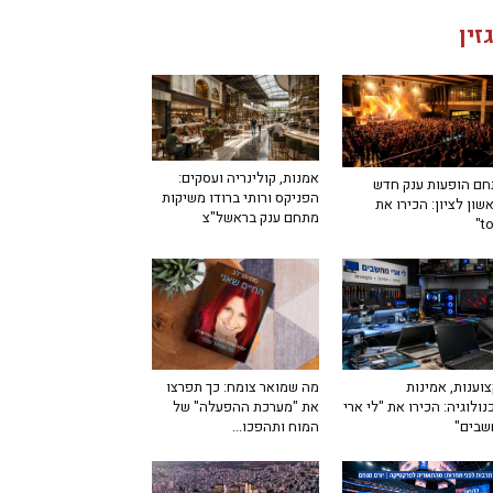
זין
אמנות, קולינריה ועסקים:
ם הופעות ענק חדש
הפניקס ורותי ברודו משיקות
שון לציון: הכירו את
מתחם ענק בראשל"צ
מה שמואר צומח: כך תפרצו
וענות, אמינות
את "מערכת ההפעלה" של
נולוגיה: הכירו את "לי ארי
המוח ותהפכו...
שבים"