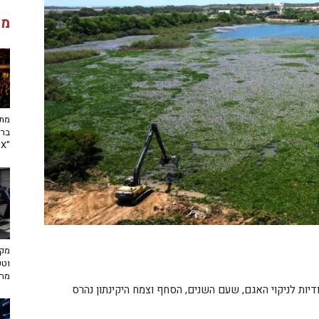
מג
מתח
ברא
"toX"
מקצ
וטכ
מח
ודיות לניקוי האגם, שעם השנים, הסחף וצמח היקינתון נהרס