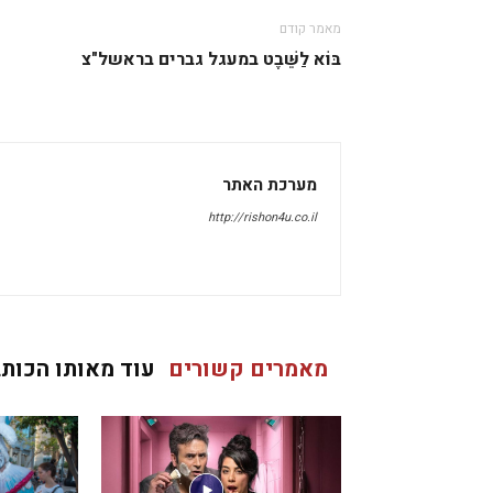
מאמר קודם
בּוֹא לַשֵּׁבֶט במעגל גברים בראשל"צ
מערכת האתר
http://rishon4u.co.il
מאמרים קשורים
עוד מאותו הכותב