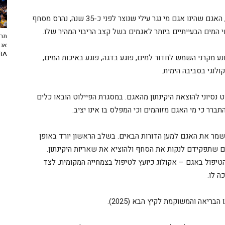
אגם הסופרלנד הוותיק שוכן במערב העיר ועם השנים, האגם שהינו אגם מי נגר עילי שנוצר לפני כ-35 שנה, נהרס מסחף
מים הבעייתיים ביותר לאגמים בשל קצב הריבוי המהיר שלו.
תרב
אנח
NBA? | יו
 עצמו בתוך 5 ימים בלבד ומונע מקרני השמש לחדור למים, פוגע בדגה, פוגע באיכות המים,
ולוגי בסביבה הימית.
וט נסיוני להוצאת היקינתון מהאגם. במסגרת הפיילוט הובאו כלים
ברר כי מי האגם מזוהמים וכי המפלס בו אינו יציב.
לשמר את האגם למען הדורות הבאים. בשלב הראשון יורד באופן
ם שתפקידם לנקות את הסחף ולהוציא את שאריות היקינתון.
טיפול באגם – אקולוג כיועץ לטיפול בצמחייה המקומית. לצד
ה לו.
יאה והמשוקמת לקיץ הבא (2025).