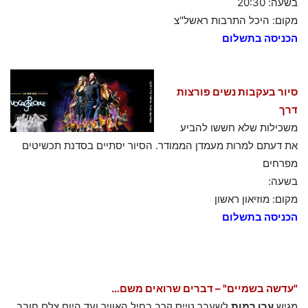
בשעה: 20:30
מקום: היכל התרבות ראשל"צ
הכניסה בתשלום
סיור בעקבות נשים פורצות
דרך
משכילות שלא חששו להביע
את דעתם למרות מעמדן הממודר. הסיור יסתיים בסדנת תכשיטים
מפרחים
בשעה:
מקום: מוזיאון ראשון
הכניסה בתשלום
"עדשה בשמיים" – דברים שרואים משם…
מגיש
ערן רמות
לשעבר טייס קרב בחיל האוויר ועד היום צלם חובב.