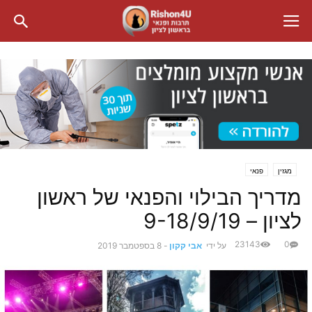
מגזין
פנאי
מדריך הבילוי והפנאי של ראשון
לציון – 9-18/9/19
23143
0
על ידי
אבי קקון
-
8 בספטמבר 2019