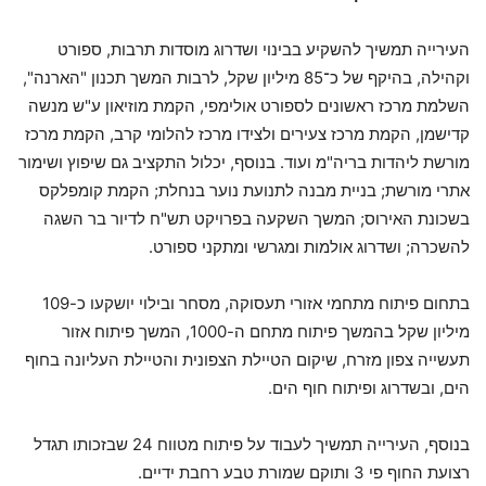
העירייה תמשיך להשקיע בבינוי ושדרוג מוסדות תרבות, ספורט
וקהילה, בהיקף של כ־85 מיליון שקל, לרבות המשך תכנון "הארנה",
השלמת מרכז ראשונים לספורט אולימפי, הקמת מוזיאון ע"ש מנשה
קדישמן, הקמת מרכז צעירים ולצידו מרכז להלומי קרב, הקמת מרכז
מורשת ליהדות בריה"מ ועוד. בנוסף, יכלול התקציב גם שיפוץ ושימור
אתרי מורשת; בניית מבנה לתנועת נוער בנחלת; הקמת קומפלקס
בשכונת האירוס; המשך השקעה בפרויקט תש"ח לדיור בר השגה
להשכרה; ושדרוג אולמות ומגרשי ומתקני ספורט.
בתחום פיתוח מתחמי אזורי תעסוקה, מסחר ובילוי יושקעו כ-109
מיליון שקל בהמשך פיתוח מתחם ה-1000, המשך פיתוח אזור
תעשייה צפון מזרח, שיקום הטיילת הצפונית והטיילת העליונה בחוף
הים, ובשדרוג ופיתוח חוף הים.
בנוסף, העירייה תמשיך לעבוד על פיתוח מטווח 24 שבזכותו תגדל
רצועת החוף פי 3 ותוקם שמורת טבע רחבת ידיים.