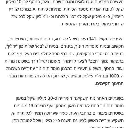
העשרה במדעים וטכנולוגיה ותגבור שפתי. זאת, בנוסף לכ-10 מיליון
שקל לטובת הגדלת מספר הכיתות ופתיחת כיתות AI במרכז שוורץ
רייסמן, כ-4 מיליון שקל למרכזי הצלחה וכ-1 מיליון שקל לרכישת
שירותי ניהול ובקרת מערך ההסעות.
העירייה תקציב 141 מיליון שקל לשדרוג, בניית תשתיות, הצטיידות,
תקשוב ובניית מוסדות חינוך, ביניהם: בניית שלב א' של תיכון "ידלין",
בניית בי"ס יסודי בנרקיסים, שני בתי ספר לתלמידים בעלי מוגבלות
בתפקוד נמוך "חצב" ו"צעד קדימה", מעונות לגיל הרך בשכונת נוריות
ועוד. בנוסף, תשקיע העירייה בתכנון מוסדות חינוך עתידיים בשכונת
ה-1000 ובנחלת עילית, ובשיפוץ, שדרוג, הגדלה ושיפור חזות מבני
החינוך הקיימים.
בשנתיים האחרונות השקיעה העירייה כ-30 מיליון שקל במיגון
מוסדות חינוך בהם לא היה מיגון מספק, ואף הציבה 19 מיגוניות
בשטחים ציבוריים ברחבי העיר. כעיר שערוכה תמיד לכל תרחיש,
תשקיע עיריית ראשון לציון גם השנה כ-2 מיליון שקל לטובת מתן
מענה לשעת חירום.