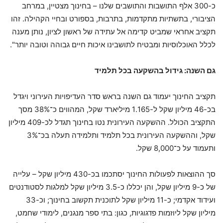
כ-300 אלף התושבות והתושבים שלנו – בחינוך מצטיין, במרחב
הציבורי, בתשתיות מתקדמות, בתרבות, בספורט ובחיי הקהילה. זהו
תקציב אחראי שמביט קדימה אל עתידה של ראשון לציון, נותן מענה
לכלל האוכלוסיות ומבטיח לתושבינו איכות חיים גבוהה וטובה יותר".
גם השנה: גידול בהשקעה בכל תלמיד
תקציב החינוך יעמוד גם השנה בראש סדר העדיפויות העירוני ויגדל
בכ-46 מיליון שקל ל-1.165 מיליארד שקל, המהווים כ־38% מסך
התקציב הכולל. ההשקעה העירונית נטו בחינוך תגדל לכ-409 מיליון
שקל, וההשקעה העירונית בכל תלמיד ותלמידה תעלה בכ־3%
ותעמוד על כ־8,000 שקל.
סך ההוצאות לפעולות החינוך יסתכמו בכ-430 מיליון שקל – עלייה
של כ-9 מיליון שקל, והן יכללו כ-3.5 מיליון שקל למלגות לסטודנטים
ועידוד אקדמי; כ-11 מיליון שקל לתוכנית תקשוב בחינוך; וכ-33
מיליון שקל ליוזמות פדגוגיות, כגון: בתי ספר מנגנים, לימודי שחמט,