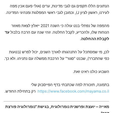
הנתונים הללו תקפים גם לגבי מדינות, ערים (אולי פעם אכין מפה
לעירנו, ראשון לציון J), וכמובן לגבי ראשי המפלגות ומנהיגי המדינה.
מהמפה של נפתלי בנט עולה כי השנה 2021 ייאלץ לצאת מאזור
הנוחות שלו, ולהכריע, לקבל החלטה. זוהי שנה עם הרבה בלבול
עד
לקבלת ההחלטה
.
לכן, מי שמסתכל על התנהגותו לאורך השנים, יכול לפרש (בטעות
כפי שהתברר), שבנט "סגור" על הרכבת ממשלה עם נתניהו. ולא כך.
השבוע כולנו ראינו זאת.
בתמונה, תזכורת למה שכתבתי בדף הפייסבוק שלי
https://www.facebook.com/mayama.co.il
רק בתחילת החודש.
מאייה – יועצת ופרשנית נומרולוגית, בגישת "נומרולוגיה פורצת