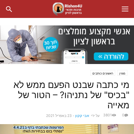
מגזין
ראשונים כותבים
מי כתבה שבנט הפעם ממש לא
"בכיס" של נתניהו? – הטור של
מאייה
3801
0
על ידי
אבי קקון
-
23 באפריל 2021