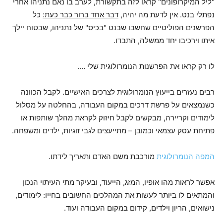
"ליל המיקרופונים" קראו לזה בתקשורת, לערב בו נאם נתניהו אחרי
נפתלי בנט. אין לדעת מה יהיה,
דבר אחד ברור כבר כעת:
כל
הפרשנים הפוליטיים שחשבו שבנט "בכיס" של נתניהו, שבטוח יילך
איתו וירכיבו יחד ממשלה, התבדו.
לו רק קראו את הפרשנות הנומרולוגית שלי ….
רבים נעזרים בייעוץ הנומרולוגית לצרכים האישיים. לקבל הכוונה
כשנמצאים על פרשת דרכים במקום העבודה, בהחלטה על מסלול
לימודים וקריירה, מבקשים לקבל חיזוק לקראת מהלך שותפות או
פתיחת עסק עצמאי וכמובן – מתייעצים לגבי זוגיות, ילדים ומשפחה.
המפה הנומרולוגית
מורכבת משם האדם ותאריך לידתו.
אפשר לראות מהו אופיו, המזג, הייעוד, ובעיקר מתי העיתוי הנכון
והמתאים לו ביותר לעשות את המהלכים החשובים בחייו: לימודים,
נישואים, הריון וילדים, קידום במקום העבודה ועוד.