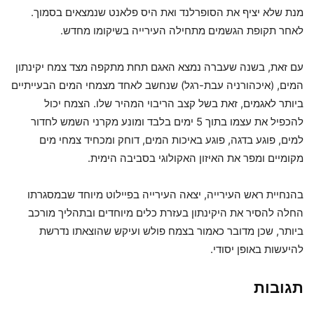
מנת שלא יציף את הסופרלנד ואת היס פלאנט שנמצאים בסמוך.
לאחר תקופת הגשמים מתחילה העירייה בשיקומו מחדש.
עם זאת, בשנה שעברה נמצא האגם תחת מתקפה מצד צמח יקינתון
המים, (איכהורניה עבת-רגל) שנחשב לאחד מצמחי המים הבעייתיים
ביותר לאגמים, זאת בשל קצב הריבוי המהיר שלו. הצמח יכול
להכפיל את עצמו בתוך 5 ימים בלבד ומונע מקרני השמש לחדור
למים, פוגע בדגה, פוגע באיכות המים, דוחק ומכחיד צמחי מים
מקומיים ומפר את האיזון האקולוגי בסביבה הימית.
בהנחיית ראש העירייה, יצאה העירייה בפיילוט מיוחד שבמסגרתו
החלה להסיר את היקינתון בעזרת כלים מיוחדים ובתהליך מורכב
ביותר, שכן מדובר כאמור בצמח פולש ועיקש שהוצאתו נדרשת
להיעשות באופן יסודי.
תגובות