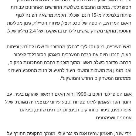
הסופרלנד. במקום התבצעו בשלושת החודשים האחרונים עבודות
פיתוח בלמעלה מ-15 דונם, שכללו הקמת מדשאה הפונה לנוף
האגם המרהיב, הוספה של סככות צל, פיתוח הטיילת, גינון מסלעות
והוספת מתקני משחק נגישים לילדים בהשקעה של 2.4 מיליון שקל.
ראש העירייה, רז קינסטליך: "כחלק מהתוכניות שלנו לחידוש ופיתוח
העיר, חנכנו היום את הגדה המערבית באגמון הסופרלנד לציבור
הרחב. מדובר בשלב ראשון מתוך תוכנית רחבה המתכוננת במקום,
ואני מזמין את תושבות ותושבי העיר להגיע וליהנות מהטבע העירוני
וממתחם המשחקים החדש והמושקע".
אגם הסופרלנד הוקם ב-1996 והוא האגם הראשון שהוקם בעיר. עם
הזמן, הפך האגמון לאתר צפרות וטבע עירוני עם צמחיה מגוונת, שלל
עופות מים, ציפורים וחרקים רבים; וכן גם דגים שונים, ביניהם
אמנונים ושפמנונים.
מדי שנה, האגמון שהינו אגם מי נגר עילי, מונמך בתקופת החורף על