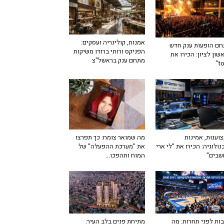
אמנות, קולינריה ועסקים:
ם הופעות ענק חדש
הפניקס ורותי ברודו משיקות
שון לציון: הכירו את
מתחם ענק בראשל"צ
מה שמואר צומח: כך תפרצו
וענות, אמינות
את "מערכת ההפעלה" של
נולוגיה: הכירו את "לי ארי
המוח ותהפכו...
שבים"
ות לפני תחרות: מה
מתיחת פנים בלב העיר: