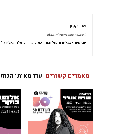
אבי קקון
https://www.rishon4u.co.il
אבי קקון - בעלים ומנהל האתר כתובת: רחוב שלמה אלירז 1 דירה 69 ראשון לציון מיקוד: 7533696 ישראל
מאמרים קשורים
עוד מאותו הכותב