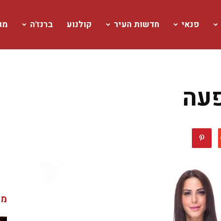
פנאי
חדשות העיר
קולנוע
ברנז'ה
מגז
פעה
מג