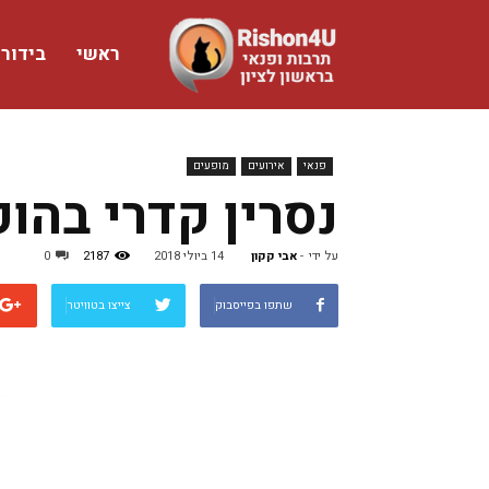
ראשי
בידור
www.rishon4u.co.il
פנאי
אירועים
מופעים
נסרין קדרי בהו
על ידי
-
אבי קקון
14 ביולי 2018
2187
0
שתפו בפייסבוק
צייצו בטוויטר