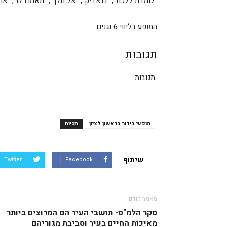
"לומדת ללכת", "בנאדיק", "אל תלך", "תאמרו לו", "
המופע בליווי 6 נגנים.
תגובות
תגובות
מופעי בידור בראשון לציון
תגיות
שיתוף
Twitter
Facebook
מאמר קודם
סקר הלמ"ס- תושבי העיר הם המרוצים ביותר
מאיכות החיים בעיר וסביבת מגוריהם