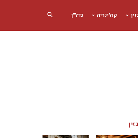
ין
קולינריה
נדל"ן
זין