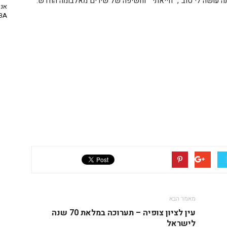
אתה עושה לי טוב", "חייאתי" וחשיפה של שירים מאלבומה החדש.
אנח
NBA? | יו
מאמר הבא
עין לציון צופיה – תערוכה במלאת 70 שנה
לישראל