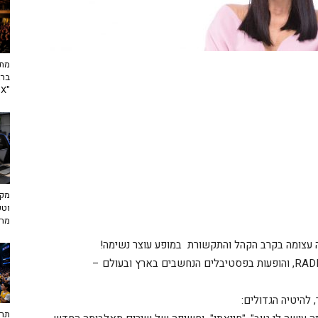
מתח
ברא
"toX"
מקצ
וטכ
מח
עצומה בקרב הקהל והתקשורת במופע עוצר נשימה!
 להיטיה הגדולים:
תרב