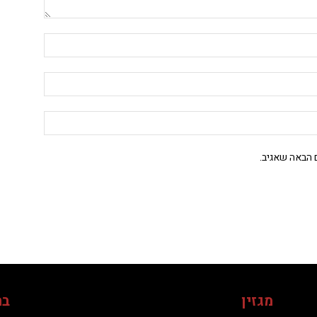
 הבאה שאגיב.
מגזין
בח