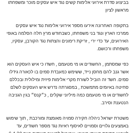
בביצוע סדרת אירועי אלימות קשים נגד איש עסקים מוכר ומשפחתו
מראשון לציון
בתקופה האחרונה אירעו מספר אירועי אלימות נגד איש עסקים
ממרכז הארץ ונגד בני משפחתו, כשבחודש מרץ חלה הסלמה באופי
האירועים, עד כדי ירי , זריקת רימונים והצתות נגד הקורבן, עסקיו,
משפחתו ורכושם.
כפי שמסתמן , החשודים או מי מטעמם , חשדו כי איש העסקים הוא
אשר גנב להם מחסן נייד, ששימש כמעבדת סמים בו לכאורה גידלו
סמים. חשד זה הוביל לשורת מקרי אלימות פיזית ומילולית ובכללם
סחיטה באיומים מתמשכת , במסגרתה נדרש איש העסקים לשלם
לחשודים או מי מטעמם כמה מיליוני שקלים , כ״קנס״ בגין הגניבה
הנטענת וסירב.
משטרת ישראל ניהלה חקירה סמויה מאומצת ומורכבת , תוך שימוש
באמצעים גלויים וסמויים לאיסוף ראיות נגד מספר חשודים, עד