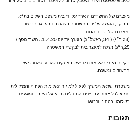
לגיבוש פסיפס ראייתי מיטבי, שהוביל למעצר חשודים ביום 6.4.20.
מעצרם של החשודים הוארך על ידי בית משפט השלום בת״א
והבוקר, הוגשה על ידי המשטרה הצהרת תובע נגד החשודים
ומעצרם של שניים מהם
(28,ר״ג) ( 34, ראשל״צ) הוארך עד יום 28.4.20. חשוד נוסף (
25,ר״ג) נשלח למעצר בית לבקשת המשטרה.
חקירת מקרי האלימות נגד איש העסקים שארעו לאחר מעצר
החשודים נמשכת.
משטרת ישראל תמשיך לפעול למיגור האלימות הפיזית והמילולית
ותגיע לכל אותם עבריינים המטילים מורא על הציבור ופוגעים
בשלומו, בטחונו ורכושו
תגובות