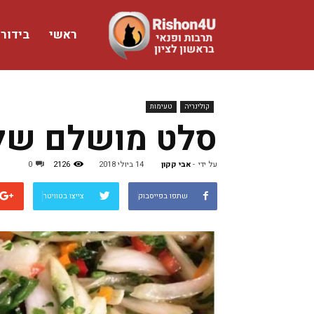
ראשי
בידור
www.rishon4u.co.il
קולינריה
טעימות
סלט מושלם של 
על ידי
-
אבי קקון
14 ביולי 2018
2126
0
שתפו בפייסבוק
צייצו בטוויטר