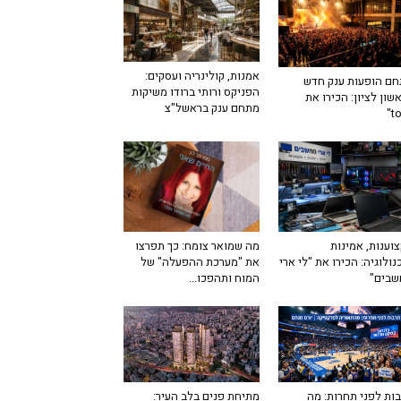
אמנות, קולינריה ועסקים:
ם הופעות ענק חדש
הפניקס ורותי ברודו משיקות
שון לציון: הכירו את
מתחם ענק בראשל"צ
מה שמואר צומח: כך תפרצו
וענות, אמינות
את "מערכת ההפעלה" של
נולוגיה: הכירו את "לי ארי
המוח ותהפכו...
שבים"
ות לפני תחרות: מה
מתיחת פנים בלב העיר: