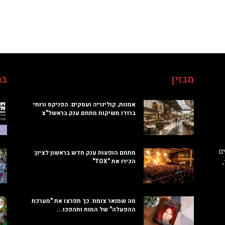
מגזין
בח
אמנות, קולינריה ועסקים: הפניקס ורותי
ברודו משיקות מתחם ענק בראשל"צ
ם
מתחם הופעות ענק חדש בראשון לציון:
הכירו את "TOX"
מה שמואר צומח: כך תפרצו את "מערכת
ההפעלה" של המוח ותהפכו...