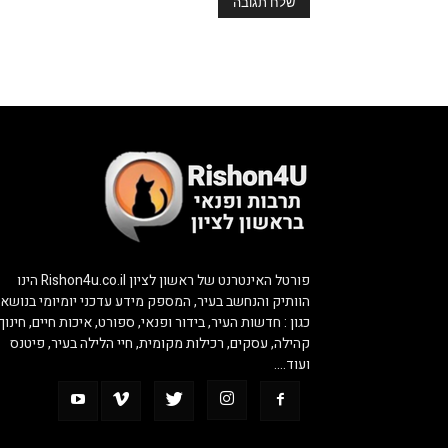
פורטל האינטרנט של ראשון לציון Rishon4u.co.il הינו
הוותיק והנחשב בעיר, המספק מידע עדכני יומיומי בנושאי
כגון : חדשות העיר, בידור ופנאי, ספורט, איכות חיים, חינוך,
קהילה, עסקים, רכילות מקומית, חיי הלילה בעיר, פיטנס
ועוד….