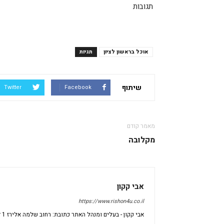
תגובות
אוכל בראשון לציון
תגיות
שיתוף
Twitter
Facebook
מאמר קודם
מקלובה
אבי קקון
https://www.rishon4u.co.il
אבי קקון - בעלים ומנהל האתר כתובת: רחוב שלמה אלירז 1 דירה 69 ראשון לציון מיקוד: 7533696 ישראל