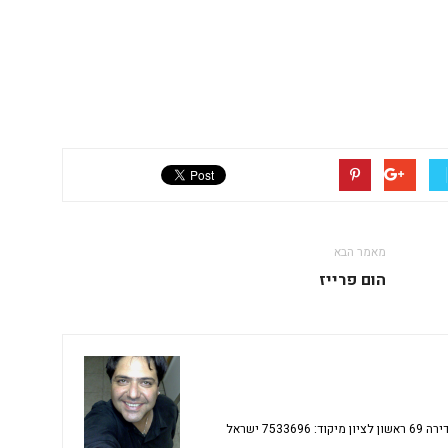
מאמר הבא
הום פרייז