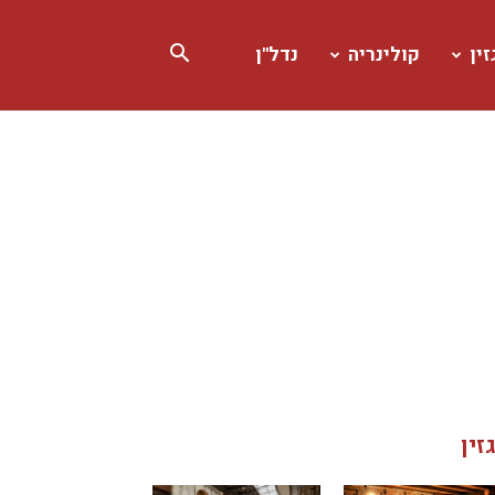
ין
קולינריה
נדל"ן
זין