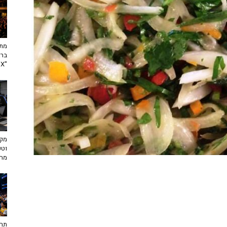
מתח
ברא
"toX"
מקצ
וטכ
מח
תרב