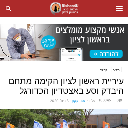
בידור
קהילה
עיריית ראשון לציון הקימה מתחם
היבדק וסע באצטדיון הכדורגל
1063
0
על ידי
אבי קקון
-
8 ביולי 2020