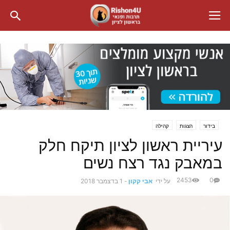
בידור
הצגות
קהילה
עיריית ראשון לציון תיקח חלק
במאבק נגד רצח נשים
2453
0
על ידי
אבי קקון
-
1 בדצמבר 2018