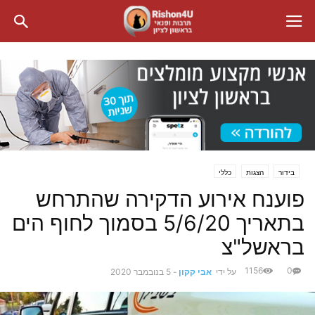
בידור
הצגות
כללי
פוענח אירוע הדקירה שהתרחש
בתאריך 5/6/20 בסמוך לחוף הים
בראשל"צ
1156
0
על ידי
אבי קקון
-
5 בנובמבר 2020