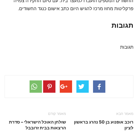
החשודים הנוספים הועברו למעצר בית. עם סיום החקירה צפויה
פרקליטות מחוז מרכז להגיש היום כתב אישום כנגד החשודים.
תגובות
תגובות
מאמר הבא
מאמר קודם
רוכב אופנוע בן 50 נהרג בראשון
שולחן האוכל הישראלי – סדרת
לציון
הרצאות בבית זרובבל