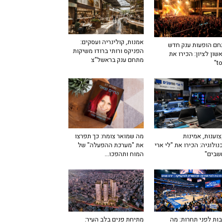
אמנות, קולינריה ועסקים:
ם הופעות ענק חדש
הפניקס ורותי ברודו משיקות
שון לציון: הכירו את
מתחם ענק בראשל"צ
מה שמואר צומח: כך תפרצו
וענות, אמינות
את "מערכת ההפעלה" של
נולוגיה: הכירו את "לי ארי
המוח ותהפכו...
שבים"
ות לפני תחרות: מה
מתיחת פנים בלב העיר: