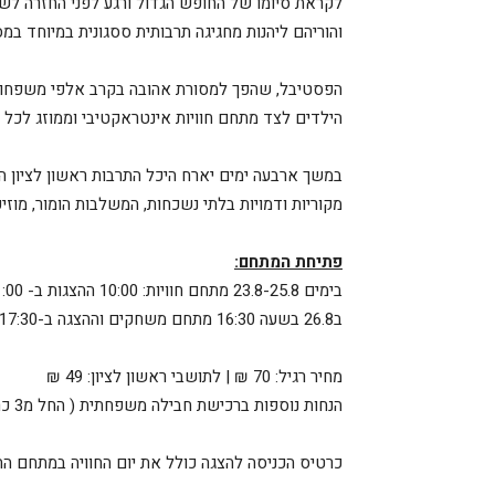
לקראת סיומו של החופש הגדול ורגע לפני החזרה לשגר
והוריהם ליהנות מחגיגה תרבותית ססגונית במיוחד במס
הפסטיבל, שהפך למסורת אהובה בקרב אלפי משפחות 
הילדים לצד מתחם חוויות אינטראקטיבי וממוזג לכל
במשך ארבעה ימים יארח היכל התרבות ראשון לציון הפ
מקוריות ודמויות בלתי נשכחות, המשלבות הומור, מוזי
פתיחת המתחם:
בימים 23.8-25.8 מתחם חוויות: 10:00 ההצגות ב- 11:00
ב26.8 בשעה 16:30 מתחם משחקים וההצגה ב-17:30
מחיר רגיל: 70 ₪ | לתושבי ראשון לציון: 49 ₪
הנחות נוספות ברכישת חבילה משפחתית ( החל מ3 כרטיסים ומעלה).
כרטיס הכניסה להצגה כולל את יום החוויה במתחם הה