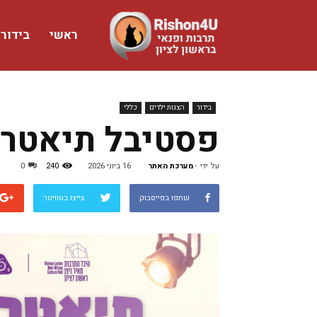
ראשי
בידור
www.rishon4u.co.il
בידור
הצגות ילדים
כללי
פסטיבל תיאטרון 
על ידי
-
מערכת האתר
16 ביוני 2026
240
0
שתפו בפייסבוק
צייצו בטוויטר