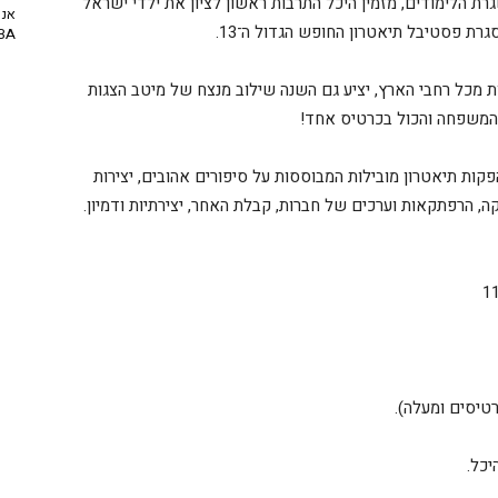
ת הלימודים, מזמין היכל התרבות ראשון לציון את ילדי ישראל
אנח
גרת פסטיבל תיאטרון החופש הגדול ה־13.
NBA? | יו
מכל רחבי הארץ, יציע גם השנה שילוב מנצח של מיטב הצגות
 המשפחה והכול בכרטיס אחד!
קות תיאטרון מובילות המבוססות על סיפורים אהובים, יצירות
קה, הרפתקאות וערכים של חברות, קבלת האחר, יצירתיות ודמיון.
יכל.