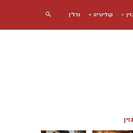
ין
קולינריה
נדל"ן
זין