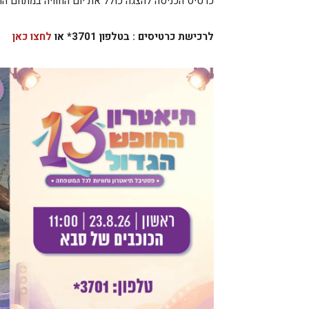
כרטיס הכניסה להצגה כולל את יום החוויה במתחם הה
לרכישת כרטיסים : בטלפון 3701* או
לחצו כאן