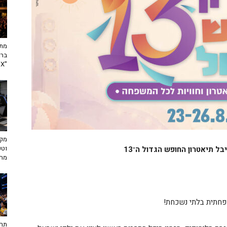
מתח
ברא
"toX"
מקצ
וטכ
ל תיאטרון החופש הגדול ה־13
מח
שפחתית בלתי נשכחת!
תרב