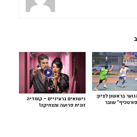
וער בראשון לציון:
נישואים גרעיניים – קומדיה
ורטכיף" שובר
זוגית פרועה ומצחיקה!