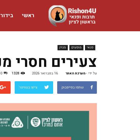
ראשי
בידור
www.rishon4u.co.il
פנאי
מופעים
מגזין
צעירים חסרי מנ
על ידי
-
מערכת האתר
16 בפברואר 2026
1328
0
שתפו בפייסבוק
צייצו בטוויטר