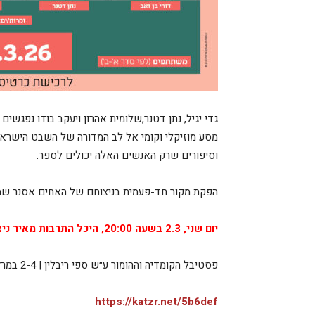
גדי יגיל, נתן דטנר,שלומית אהרון ויעקב בודו נפגשים
מסע מוזיקלי וקומי אל לב המדורה של השבט הישראלי
וסיפורים שרק האנשים האלה יכולים לספר.
הפקת מקור חד-פעמית בניצוחם של האחים אסנר שמפ
יום שני, 2.3 בשעה 20:00, היכל התרבות מאיר ניצן
פסטיבל הקומדיה וההומור ע״ש ספי ריבלין | 2-4 במרץ לכרטיסים: 3701* או בקישור הבא:
https://katzr.net/5b6def