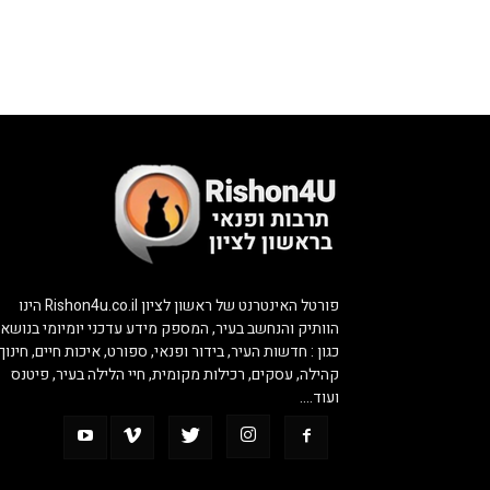
פורטל האינטרנט של ראשון לציון Rishon4u.co.il הינו
הוותיק והנחשב בעיר, המספק מידע עדכני יומיומי בנושאי
כגון : חדשות העיר, בידור ופנאי, ספורט, איכות חיים, חינוך,
קהילה, עסקים, רכילות מקומית, חיי הלילה בעיר, פיטנס
ועוד….