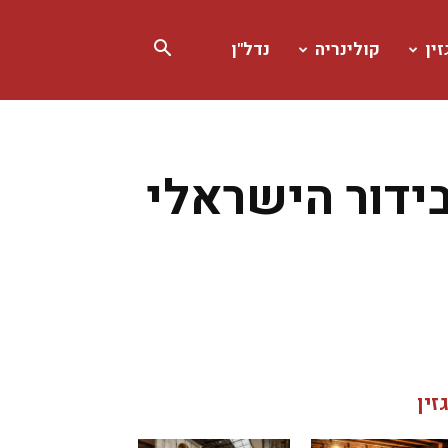
ין
קולינריה
נדל"ן
בידור הישראלי
זין