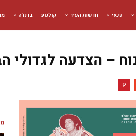
פנאי
חדשות העיר
קולנוע
ברנז'ה
מגז
וח – הצדעה לגדולי ה
מג