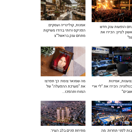
אמנות, קולינריה ועסקים:
ם הופעות ענק חדש
הפניקס ורותי ברודו משיקות
שון לציון: הכירו את
מתחם ענק בראשל"צ
מה שמואר צומח: כך תפרצו
וענות, אמינות
את "מערכת ההפעלה" של
נולוגיה: הכירו את "לי ארי
המוח ותהפכו...
שבים"
ות לפני תחרות: מה
מתיחת פנים בלב העיר: