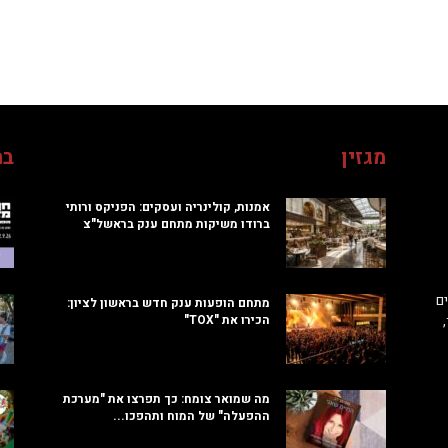
מגזין
בח
אמנות, קולינריה ועסקים: הפניקס ורותי
ברודו משיקות מתחם ענק בראשל"צ
ם
מתחם הופעות ענק חדש בראשון לציון:
הכירו את "TOX"
מה שמואר צומח: כך תפרצו את "מערכת
ההפעלה" של המוח ותהפכו...