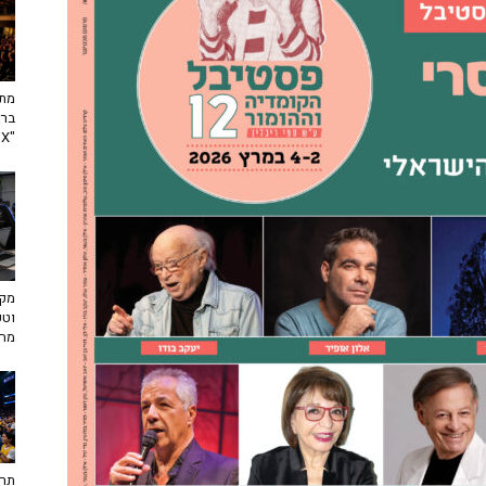
מתח
ברא
"toX"
מקצ
וטכ
מח
תרב