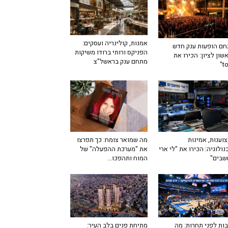
אמנות, קולינריה ועסקים:
ם הופעות ענק חדש
הפניקס ורותי ברודו משיקות
שון לציון: הכירו את
מתחם ענק בראשל"צ
מה שמואר צומח: כך תפרצו
וענות, אמינות
את "מערכת ההפעלה" של
נולוגיה: הכירו את "לי ארי
המוח ותהפכו...
שבים"
ות לפני תחרות: מה
מתיחת פנים בלב העיר: