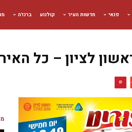
פנאי
חדשות העיר
קולנוע
ברנז'ה
מגז
אשון לציון – כל האיר
מג