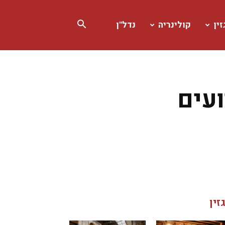
ין
קולינריה
נדל"ן
ועים
זין