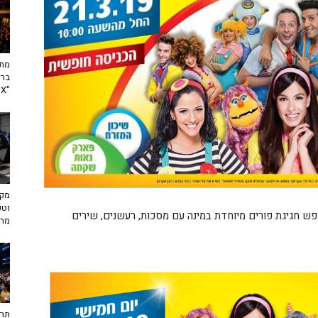
מתח
ברא
"toX"
מקצ
וטכ
פש חגיגת פורים מיוחדת במינה עם מסכות, רעשנים, שירים
מח
תרב