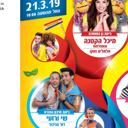
אנח
NBA? | יו