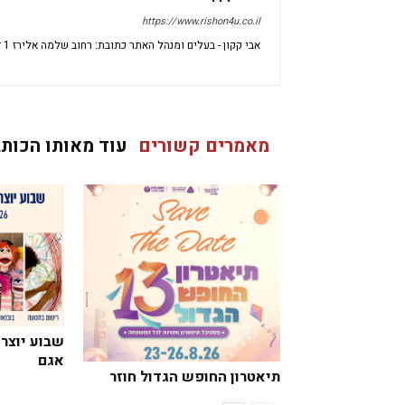
https://www.rishon4u.co.il
אבי קקון - בעלים ומנהל האתר כתובת: רחוב שלמה אלירז 1 דירה 69 ראשון לציון מיקוד: 7533696 ישראל
מאמרים קשורים
עוד מאותו הכותב
שבוע יוצרי
אגם
תיאטרון החופש הגדול חוזר