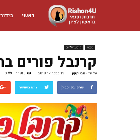
ראשי
בידור
www.rishon4u.co.il
פנאי
מופעי ילדים
קרנבל פורים בר
על ידי
-
אבי קקון
19 בפברואר 2019
11910
0
שתפו בפייסבוק
צייצו בטוויטר