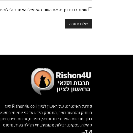
שמור בדפדפן זה את השם, האימייל והאתר שלי לפעם
פורטל האינטרנט של ראשון לציון Rishon4u.co.il הינו
הוותיק והנחשב בעיר, המספק מידע עדכני יומיומי בנושאי
כגון : חדשות העיר, בידור ופנאי, ספורט, איכות חיים, חינוך,
קהילה, עסקים, רכילות מקומית, חיי הלילה בעיר, פיטנס
ועוד….