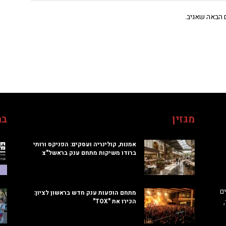
 הבאה שאגיב.
מגזין
בח
אמנות, קולינריה ועסקים: הפניקס ורותי
ברודו משיקות מתחם ענק בראשל"צ
ם
מתחם הופעות ענק חדש בראשון לציון:
הכירו את "TOX"