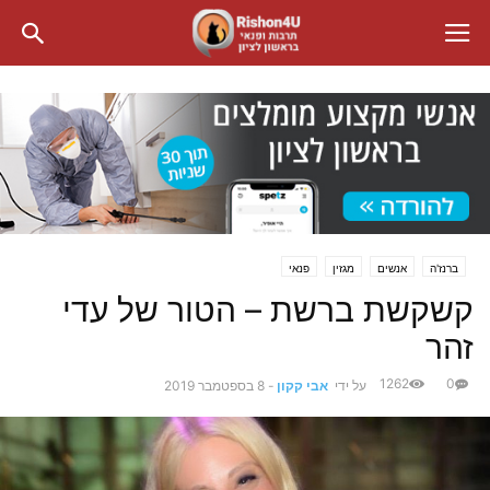
ברנז'ה
אנשים
מגזין
פנאי
קשקשת ברשת – הטור של עדי
זהר
1262
0
על ידי
אבי קקון
-
8 בספטמבר 2019