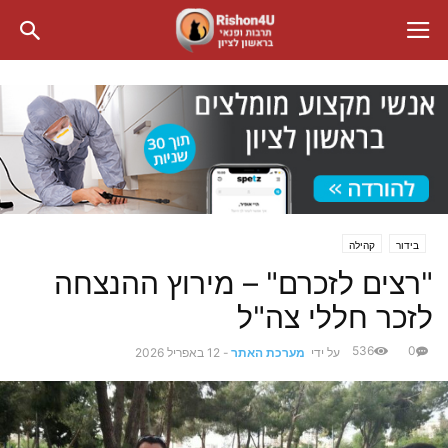
בידור
קהילה
"רצים לזכרם" – מירוץ ההנצחה
לזכר חללי צה"ל
536
0
על ידי
מערכת האתר
-
12 באפריל 2026