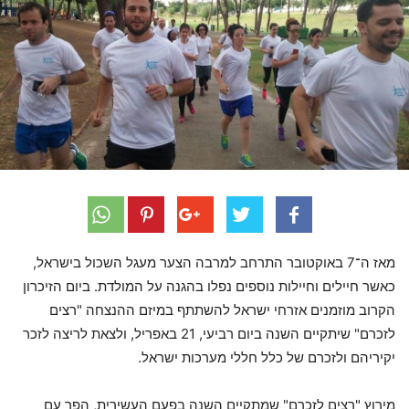
מאז ה־7 באוקטובר התרחב למרבה הצער מעגל השכול בישראל,
כאשר חיילים וחיילות נוספים נפלו בהגנה על המולדת. ביום הזיכרון
הקרוב מוזמנים אזרחי ישראל להשתתף במיזם ההנצחה "רצים
לזכרם" שיתקיים השנה ביום רביעי, 21 באפריל, ולצאת לריצה לזכר
יקיריהם ולזכרם של כלל חללי מערכות ישראל.
מירוץ "רצים לזכרם" שמתקיים השנה בפעם העשירית, הפך עם