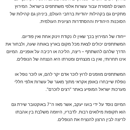
השנים למסורת עבור עשרות אלפי משתתפים בישראל. המירוץ
מתקיים גם בקהילות יהודיות ברחבי העולם, ביניהן גם קהילות של
הסוכנות היהודית וההסתדרות הציונית העולמית.
ייחודו של המירוץ בכך שאין לו נקודת זינוק אחת ואין פודיום.
המשתתפים יכולים לצאת מכל מקום בארץ באותה שעה, ולבחור את
הדרך שלהם להשתתף – ריצה, הליכה או רכיבה על אופניים. המיזם
אינו תחרותי, ואין בו מנצחים ומטרתו היא הנצחה של הנופלים.
המשתתפים מוזמנים לרוץ לזכר אדם יקר להם, או לזכר נופל או
נופלת שייבחרו באופן אקראי מתוך מאגר של עשרות אלפי חללי
מערכות ישראל המופיע באתר "רצים לזכרם".
המיזם נוסד על ידי בועז יעקב, אשר מאז ה־7 באוקטובר שירת גם
הוא תקופות מילואים רבות. לדבריו, היוזמה משלבת בין אהבתו
לריצה לבין הרצון להנציח את הנופלים.