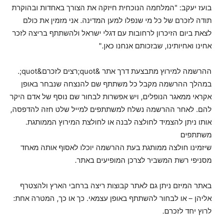
בועז יעקב: "המלחמה הנוכחית חיזקה את הצורך באחדות ובהוקרת
תודה לזכרם של כל מי שנפלו למען המדינה. אני מזמין את כולם
לצאת ביום הזיכרון לרחובות עם דגלי ישראל ולהשתתף בריצה לזכר
אחינו ואחיותינו, שבזכותם אנחנו כאן."
ההרשמה למירוץ מתבצעת דרך אתר &quot;רצים לזכרם&quot;.
במהלך ההרשמה מקבל כל משתתף שם להנצחה שנבחר באופן
אקראי ממאגר הנופלים, ויש אפשרות לבחור שם נוסף של אדם היקר
להם. לאחר ההרשמה נשלח למשתתפים למייל שלט חזה להדפסה,
אותו ניתן להצמיד לחולצה לבנה או לחולצת המירוץ הממותגת.
משתתפים
שיזמינו חולצה ממותגת בעת ההרשמה יוכלו לאסוף אותה מאחד
מסניפי רשת המשביר לצרכן המופיעים באתר.
באתר המיזם ניתן גם לאתר קבוצות ריצה ברחבי הארץ ולהצטרף
אליהן – או לבחור להשתתף באופן עצמאי. כך או כך, המטרה אחת:
לרוץ יחד לזכרם.