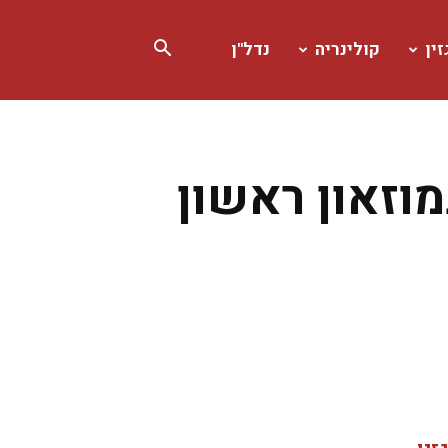
ין
קולינריה
נדל"ן
וזאון ראשון