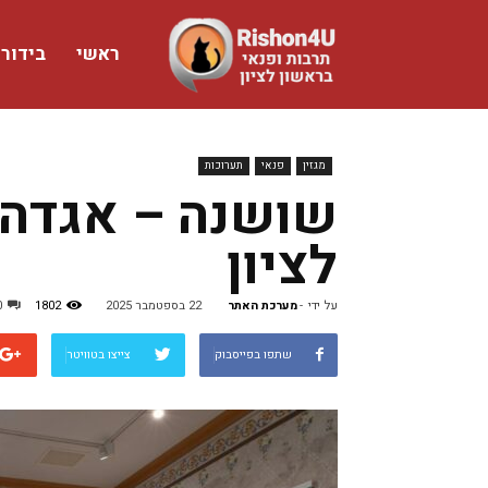
ראשי
בידור
www.rishon4u.co.il
מגזין
פנאי
תערוכות
שושנה – אגדה 
לציון
על ידי
-
מערכת האתר
22 בספטמבר 2025
1802
0
שתפו בפייסבוק
צייצו בטוויטר