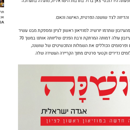
ה, קולה והופעתה היו לנכסי צאן ברזל בתרבות הישראלית, מתגלה בתערוכה
תרב
אנח
 והדיווה לצד שושנה הפרטית, האישה והאם.
NBA? | יו
יזבון שתרמו יורשיה למוזיאון ראשון לציון ומספקת מבט עשיר
ומרגש על עולמה ועל חייה. מתוך אלפי הפריטים שבעיזבון עולה דמותה המרתקת ורבת הפנים שליוותה אותנו במשך 70
מים ופרסומים הכוללים את השמלות והתכשיטים של שושנה,
מים נדירים וקטעי סרטים מתוך הקריירה העשירה שלה.