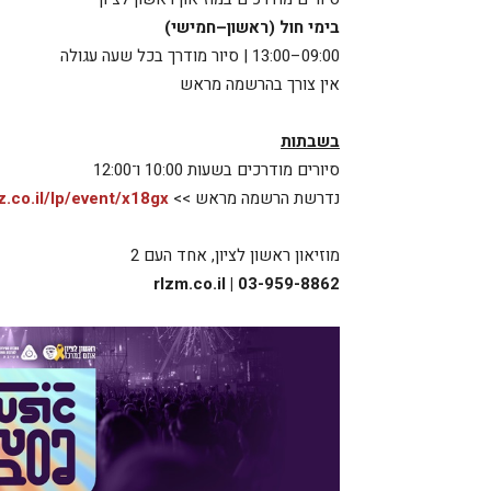
בימי חול (ראשון–חמישי)
09:00–13:00 | סיור מודרך בכל שעה עגולה
אין צורך בהרשמה מראש
בשבתות
סיורים מודרכים בשעות 10:00 ו־12:00
נדרשת הרשמה מראש >>
z.co.il/lp/event/x18gx
מוזיאון ראשון לציון, אחד העם 2
03-959-8862 | rlzm.co.il