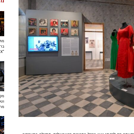
מג
מתח
ברא
"toX"
מקצ
וטכ
מח