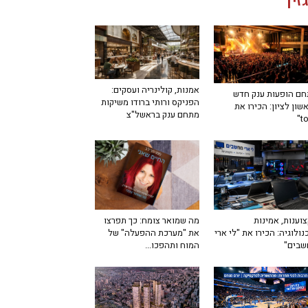
זין
אמנות, קולינריה ועסקים:
ם הופעות ענק חדש
הפניקס ורותי ברודו משיקות
שון לציון: הכירו את
מתחם ענק בראשל"צ
מה שמואר צומח: כך תפרצו
וענות, אמינות
את "מערכת ההפעלה" של
נולוגיה: הכירו את "לי ארי
המוח ותהפכו...
שבים"