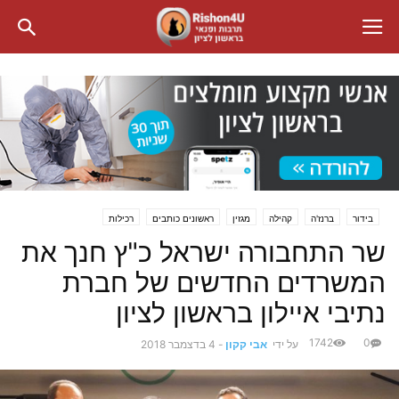
בידור
ברנז'ה
קהילה
מגזין
ראשונים כותבים
רכילות
שר התחבורה ישראל כ"ץ חנך את
המשרדים החדשים של חברת
נתיבי איילון בראשון לציון
1742
0
על ידי
אבי קקון
-
4 בדצמבר 2018