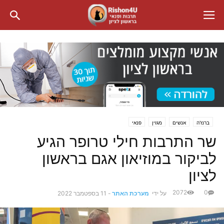
ברנז'ה
אנשים
מגזין
פנאי
שר התרבות חילי טרופר הגיע
לביקור במוזיאון אגם בראשון
לציון
2072
0
על ידי
מערכת האתר
-
11 בספטמבר 2022