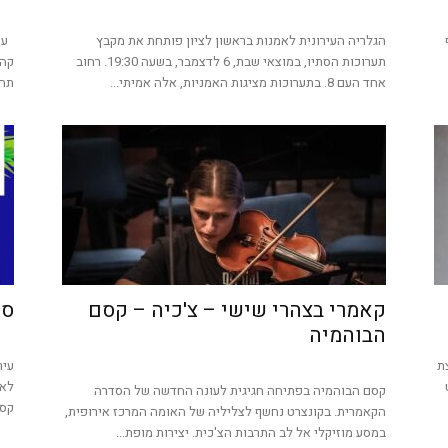
הגלריה העירונית לאמנות בראשון לציון פותחת את מקבץ
עיר
תערוכות הסתיו, במוצאי שבת, 6 לדצמבר, בשעה 19:30. רחוב
קהי
אחד העם 8. בתערוכות מציגות האמניות, אלה אמיתי...
תחת
קאמרי בצהרי שישי – צ'כיה – קסם
סו
הבוהמיה
ת
עיר
לאו
קסם הבוהמיה בפתיחה חגיגית לעונה החדשה של הסדרה
קסו
הקאמרית. בקונצרט נחשף לצליליה של האומה המרכז אירופית,
במסע מוזיקלי אל לב התרבות הצ'כית. יצירות מופת...