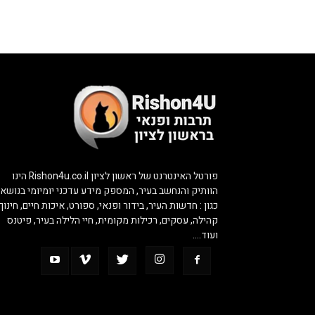
פורטל האינטרנט של ראשון לציון Rishon4u.co.il הינו
הוותיק והנחשב בעיר, המספק מידע עדכני יומיומי בנושאי
כגון : חדשות העיר, בידור ופנאי, ספורט, איכות חיים, חינוך,
קהילה, עסקים, רכילות מקומית, חיי הלילה בעיר, פיטנס
ועוד….