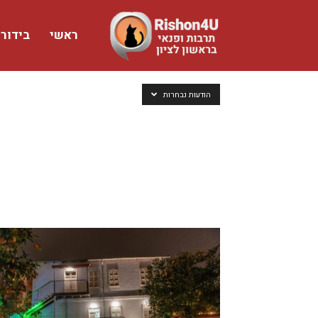
ראשי
בידור
www.rishon4u.co.il
הודעות נבחרות