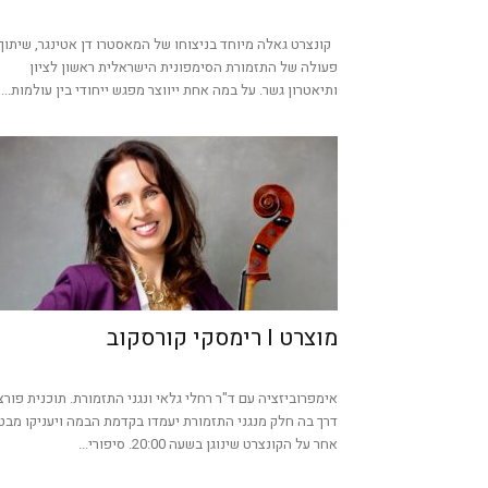
קונצרט גאלה מיוחד בניצוחו של המאסטרו דן אטינגר, שיתוף
פעולה של התזמורת הסימפונית הישראלית ראשון לציון
ותיאטרון גשר. על במה אחת ייווצר מפגש ייחודי בין עולמות...
מוצרט I רימסקי קורסקוב
אימפרוביזציה עם ד"ר רחלי גלאי ונגני התזמורת. תוכנית פורצ
דרך בה חלק מנגני התזמורת יעמדו בקדמת הבמה ויעניקו מבט
אחר על הקונצרט שינוגן בשעה 20:00. סיפורי...