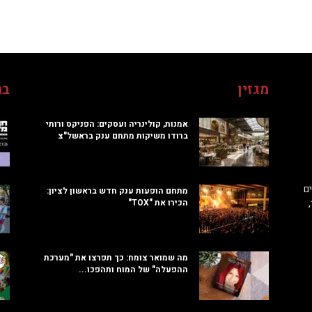
מגזין
בח
אמנות, קולינריה ועסקים: הפניקס ורותי
ברודו משיקות מתחם ענק בראשל"צ
ם
מתחם הופעות ענק חדש בראשון לציון:
הכירו את "TOX"
מה שמואר צומח: כך תפרצו את "מערכת
ההפעלה" של המוח ותהפכו...