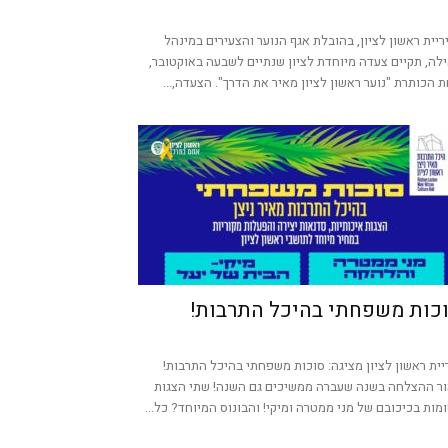
יית ראשון לציון, בהובלת אגף הנוער והצעירים במינהל
לה, תקיים צעדה מיוחדת לציון שנתיים לשבעה באוקטובר,
 הכותרת "נוער ראשון לציון מאיר את הדרך". הצעדה,...
כות משפחתי בהיכל התרבות!
יית ראשון לציון מציגה: סוכות משפחתי בהיכל התרבות!
ר ההצלחה בשנה שעברה ממשיכים גם השנה! שתי הצגות
מות בכיכובם של מני ממטרה ומיקי! והבונוס המיוחד? כל...