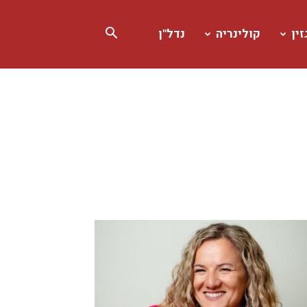
ין
קולינריה
נדל"ן