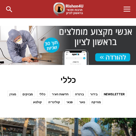
כללי
NEWSLETTER
בידור
ברנז'ה
חדשות העיר
כללי
מבזקים
מגזין
מוזיקה
נוער
פנאי
קולינריה
קולנוע