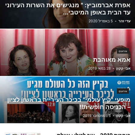
אפרת אברמוביץ: " מנגישים את השרות העירוני
עד הבית באופן המיטבי...
עדי זהר
-
5 באפריל 2020
אירועים
אמא מאוהבת
אבי קקון
-
28 במאי 2019
אירועים
מופעי "קיץ עולמי" בכיכר העירייה בראשון לציון
– הכניסה חופשית!!
אבי קקון
-
5 בספטמבר 2019