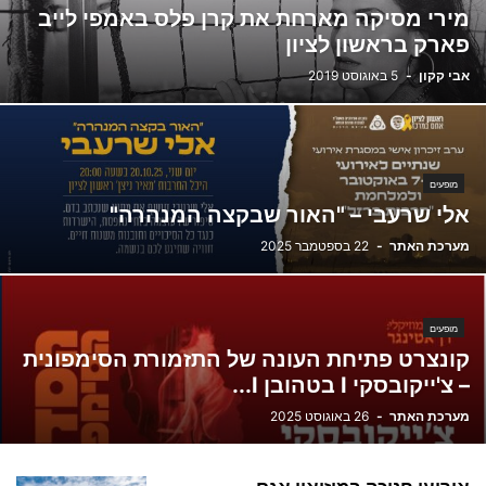
מירי מסיקה מארחת את קרן פלס באמפי לייב
פארק בראשון לציון
אבי קקון
-
5 באוגוסט 2019
מופעים
אלי שרעבי – "האור שבקצה המנהרה"
מערכת האתר
-
22 בספטמבר 2025
מופעים
קונצרט פתיחת העונה של התזמורת הסימפונית
– צ'ייקובסקי I בטהובן I...
מערכת האתר
-
26 באוגוסט 2025