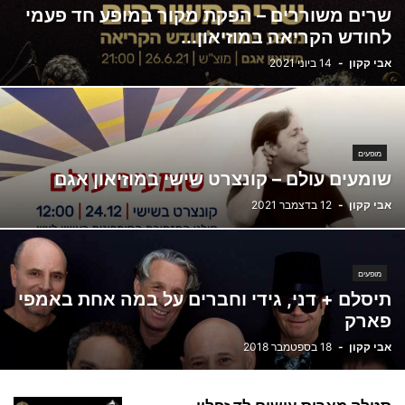
שרים משוררים – הפקת מקור במופע חד פעמי
לחודש הקריאה במוזיאון...
אבי קקון
-
14 ביוני 2021
מופעים
שומעים עולם – קונצרט שישי במוזיאון אגם
אבי קקון
-
12 בדצמבר 2021
מופעים
תיסלם + דני, גידי וחברים על במה אחת באמפי
פארק
אבי קקון
-
18 בספטמבר 2018