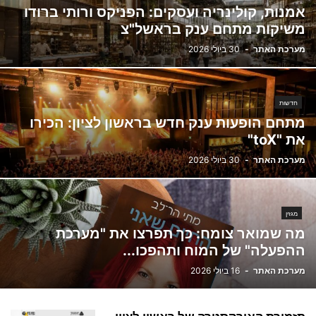
אמנות, קולינריה ועסקים: הפניקס ורותי ברודו
משיקות מתחם ענק בראשל"צ
מערכת האתר
-
30 ביולי 2026
חדשות
מתחם הופעות ענק חדש בראשון לציון: הכירו
את "toX"
מערכת האתר
-
30 ביולי 2026
מגזין
מה שמואר צומח: כך תפרצו את "מערכת
ההפעלה" של המוח ותהפכו...
מערכת האתר
-
16 ביולי 2026