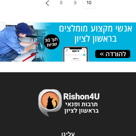
8
9
10
עלינו