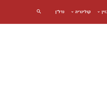
ין
קולינריה
נדל"ן