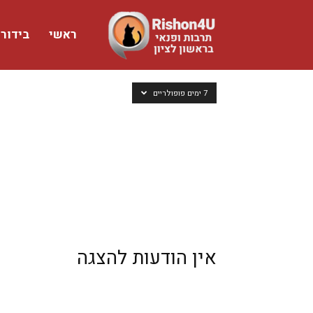
ראשי
בידור
www.rishon4u.co.il
7 ימים פופולריים
אין הודעות להצגה