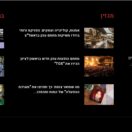
מגזין
בח
אמנות, קולינריה ועסקים: הפניקס ורותי
ברודו משיקות מתחם ענק בראשל"צ
ם
מתחם הופעות ענק חדש בראשון לציון:
הכירו את "TOX"
מה שמואר צומח: כך תפרצו את "מערכת
ההפעלה" של המוח ותהפכו...