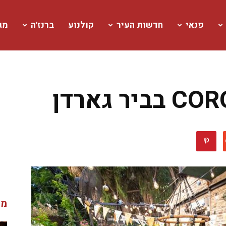
פנאי
חדשות העיר
קולנוע
ברנז'ה
מגז
 גארדן
מג