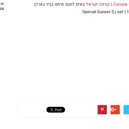
אנח
Co | קורונה ישראל
באים לחגוג איתנו בביר גארדן.
NBA? | יו