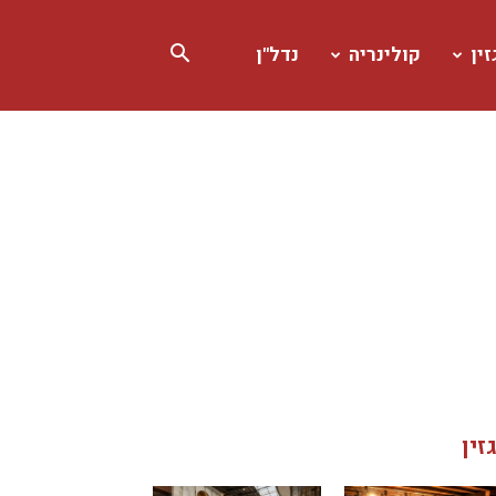
ין
קולינריה
נדל"ן
זין