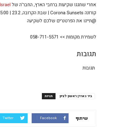
אחרי שחגגו שקיעות ברחבי הארץ, החבר'ה של
rona Israel
קורונה Corona Sunsets | שבת הקרובה, 23.2 | 15:00 | Special Sunset D.j set
@תייגו את הפרטנרים שלכם לשקיעה
לשמירת מקומות >> 058-711-5571
תגובות
תגובות
ביר גארדן ראשון לציון
תגיות
שיתוף
Twitter
Facebook