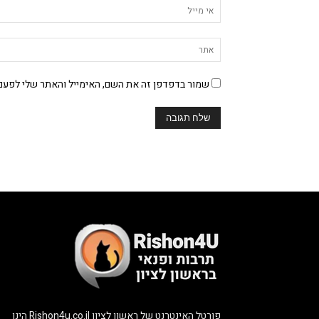
שמור בדפדפן זה את השם, האימייל והאתר שלי לפעם
פורטל האינטרנט של ראשון לציון Rishon4u.co.il הינו