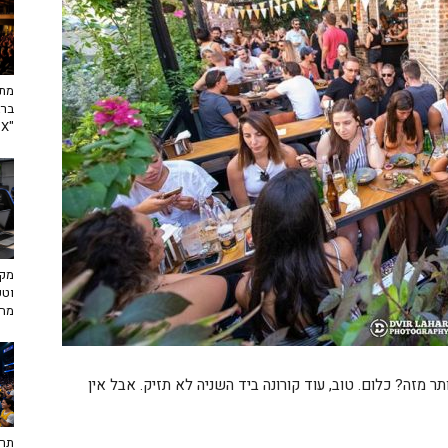
מתח
ברא
"toX"
מקצ
וטכ
מח
יותר מזה? כלום. טוב, עוד קורונה ביד השניה לא תזיק. אבל אין
תרב