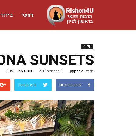
ראשי
בידור
www.rishon4u.co.il
קולנוע
CORONA SUNSETS בביר
על ידי
-
אבי קקון
9 בפברואר 2019
59507
0
שתפו בפייסבוק
צייצו בטוויטר