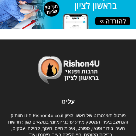
עלינו
פורטל האינטרנט של ראשון לציון Rishon4u.co.il הינו הוותיק
והנחשב בעיר, המספק מידע עדכני יומיומי בנושאים כגון : חדשות
העיר, בידור ופנאי, ספורט, איכות חיים, חינוך, קהילה, עסקים,
רכילות מקומית, חיי הלילה בעיר, פיטנס ועוד….