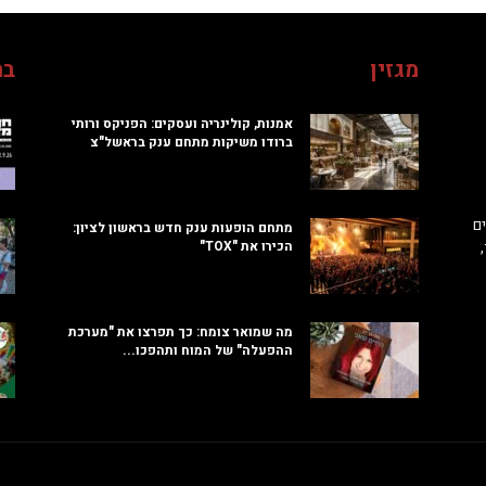
מגזין
בח
אמנות, קולינריה ועסקים: הפניקס ורותי
ברודו משיקות מתחם ענק בראשל"צ
ם
מתחם הופעות ענק חדש בראשון לציון:
הכירו את "TOX"
מה שמואר צומח: כך תפרצו את "מערכת
ההפעלה" של המוח ותהפכו...