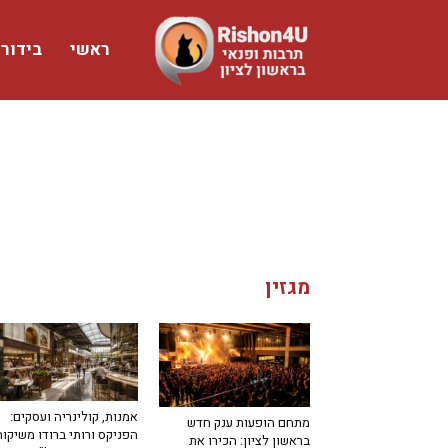
ראשי
בידור
www.rishon4u.co.il
מגזין
אמנות, קולינריה ועסקים:
מתחם הופעות ענק חדש
הפניקס ורותי ברודו משיקות
בראשון לציון: הכירו את