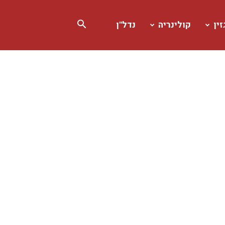
ין
קולינריה
נדל"ן