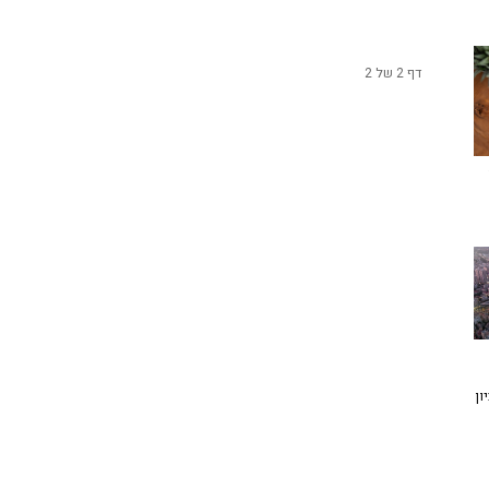
דף 2 של 2
ון