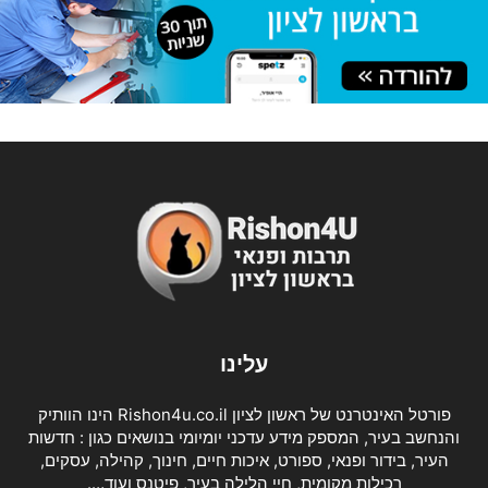
עלינו
פורטל האינטרנט של ראשון לציון Rishon4u.co.il הינו הוותיק
והנחשב בעיר, המספק מידע עדכני יומיומי בנושאים כגון : חדשות
העיר, בידור ופנאי, ספורט, איכות חיים, חינוך, קהילה, עסקים,
רכילות מקומית, חיי הלילה בעיר, פיטנס ועוד….